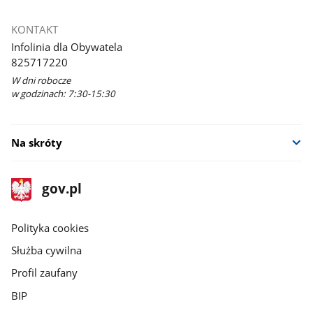
KONTAKT
Infolinia dla Obywatela
825717220
W dni robocze
w godzinach: 7:30-15:30
Na skróty
stopka
Strona
gov.pl
gov.pl
główna
gov.pl
Polityka cookies
Służba cywilna
Profil zaufany
BIP