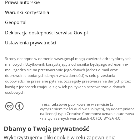
Prawa autorskie
Warunki korzystania
Geoportal
Deklaracja dostępności serwisu Gov.pl
Ustawienia prywatności
Strony dostępne w domenie www.gov.pl mogą zawierać adresy skrzynek
mailowych. Użytkownik korzystający z odnośnika będącego adresem e-
mail zgadza się na przetwarzanie jego danych (adres e-mail oraz
dobrowolnie podanych danych w wiadomości) w celu przesłania
odpowiedzi na przesłane pytania. Szczegóły przetwarzania danych przez
każdą z jednostek znajdują się w ich politykach przetwarzania danych
osobowych.
Treści tekstowe publikowane w serwisie (z
wyłączeniem treści audiowizualnych), są udostępniane
na licencji typu Creative Commons: uznanie autorstwa
- na tych samych warunkach 4.0 (CC BY-SA 4.0).
Materiały audiowizualne, w tym zdjęcia, materiały
Dbamy o Twoją prywatność
audio i wideo, są udostępniane na licencji typu
Creative Commons: uznanie autorstwa użycie
Wykorzystujemy pliki cookie w celu zapewnienia
niekomercyjne - bez utworów zależnych 4.0 (CC BY-