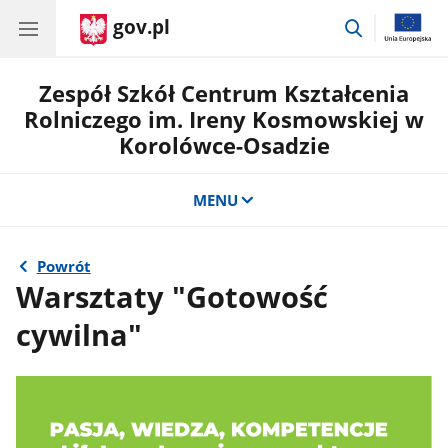
gov.pl
przejdź
do
wyszukiwar
Zespół Szkół Centrum Kształcenia
Rolniczego im. Ireny Kosmowskiej w
Korolówce-Osadzie
MENU
Powrót
Warsztaty "Gotowość
cywilna"