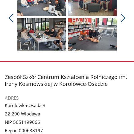
Pokaż
Pokaż
zdjęcie
zdjęcie
Pokaż
Poka
1
2
poprzednie
nest
z
z
zdjęcia
zdjęc
galerii.
galerii.
Pokaż
Pokaż
zdjęcie
zdjęcie
3
4
z
z
stopka
Zespół Szkół Centrum Kształcenia Rolniczego im.
galerii.
galerii.
Ireny Kosmowskiej w Korolówce-Osadzie
ADRES
Korolówka-Osada 3
22-200 Włodawa
NIP 5651199666
Regon 000638197