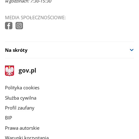
w godzinach: 7:30-15:30
MEDIA SPOŁECZNOŚCIOWE:
Na skróty
stopka
Strona
gov.pl
gov.pl
główna
gov.pl
Polityka cookies
Służba cywilna
Profil zaufany
BIP
Prawa autorskie
Warunki korzystania