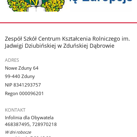
Pokaż
Pokaż
zdjęcie
zdjęcie
1
2
z
z
stopka
Zespół Szkół Centrum Kształcenia Rolniczego im.
galerii.
galerii.
Jadwigi Dziubińskiej w Zduńskiej Dąbrowie
ADRES
Nowe Zduny 64
99-440 Zduny
NIP 8341293757
Regon 000096201
KONTAKT
Infolinia dla Obywatela
468387495, 728970218
W dni robocze