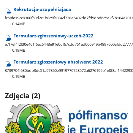
Rekrutacja-uzupełniająca
fc58fe19cc9300f50d2c1b8c5fe084d738a5402dd7fd5dbd6c5a2f7b104a701
0.14MB
Formularz-zgłoszeniowy-uczeń-2022
e7f7ef4f2f30e461f6ac6443e91e0df67cdd761ad060949b4897600afdd27777
0.19MB
Formularz zgłoszeniowy absolwent 2022
3739704f630bdb3dc51a97860e9919770728572a6276199b1e0f3af1442293
0.19MB
Zdjęcia (2)