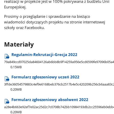
realizacji w projekcie jest w 100% pokrywana z budżetu Unii
Europejskiej.
Prosimy o przeglądanie i sprawdzanie na bieżąco
wiadomości dotyczących projektu na stronie internetowej
szkoły oraz Facebooku.
Materiały
Regulamin-Rekrutacji-Grecja 2022
79a849ccd97025da84604126ab6bb8b9f14259a956e5cd6599fe97096b05a4
0.15MB
Formularz zgłoszeniowy uczeń 2022
3ffde36054579883c4ef9e6168beb376cb2517b4e5c420209b256cb6aaa83c
0.20MB
Formularz zgłoszeniowy absolwent 2022
a28e4b663e92ef7e02ac25d2c7c0708b742bb10984193db2cc25596eb0ebb
0.20MB