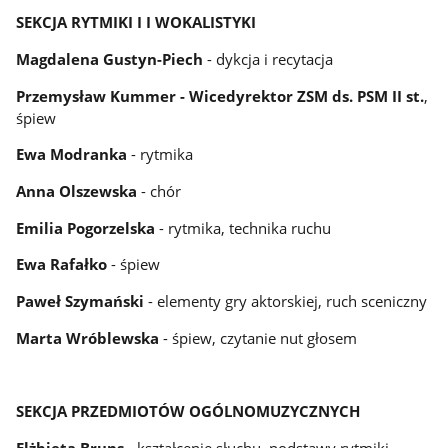
SEKCJA RYTMIKI I I WOKALISTYKI
Magdalena Gustyn-Piech
- dykcja i recytacja
Przemysław Kummer - Wicedyrektor ZSM ds. PSM II st.
,
śpiew
Ewa Modranka
- rytmika
Anna Olszewska
- chór
Emilia Pogorzelska
- rytmika, technika ruchu
Ewa Rafałko
- śpiew
Paweł Szymański
- elementy gry aktorskiej, ruch sceniczny
Marta Wróblewska
- śpiew, czytanie nut głosem
SEKCJA PRZEDMIOTÓW OGÓLNOMUZYCZNYCH
Elżbieta Bruns
- kształcenie słuchu, podstawy rytmiki,