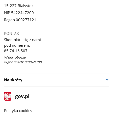
15-227 Białystok
NIP 5422447200
Regon 000277121
KONTAKT
Skontaktuj się z nami
pod numerem:
85 74 16 507
W dni robocze
w godzinach: 8:00-21:00
Na skróty
stopka
Strona
gov.pl
gov.pl
główna
gov.pl
Polityka cookies