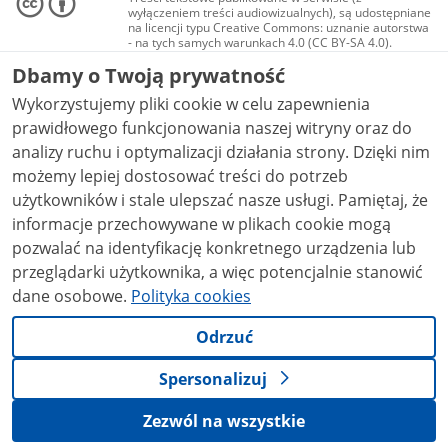
wyłączeniem treści audiowizualnych), są udostępniane
na licencji typu Creative Commons: uznanie autorstwa
- na tych samych warunkach 4.0 (CC BY-SA 4.0).
Materiały audiowizualne, w tym zdjęcia, materiały
Dbamy o Twoją prywatność
audio i wideo, są udostępniane na licencji typu
Creative Commons: uznanie autorstwa użycie
Wykorzystujemy pliki cookie w celu zapewnienia
niekomercyjne - bez utworów zależnych 4.0 (CC BY-
NC-ND 4.0), o ile nie jest to stwierdzone inaczej.
prawidłowego funkcjonowania naszej witryny oraz do
analizy ruchu i optymalizacji działania strony. Dzięki nim
możemy lepiej dostosować treści do potrzeb
użytkowników i stale ulepszać nasze usługi. Pamiętaj, że
informacje przechowywane w plikach cookie mogą
pozwalać na identyfikację konkretnego urządzenia lub
przeglądarki użytkownika, a więc potencjalnie stanowić
dane osobowe.
Polityka cookies
Odrzuć
Spersonalizuj
Zezwól na wszystkie