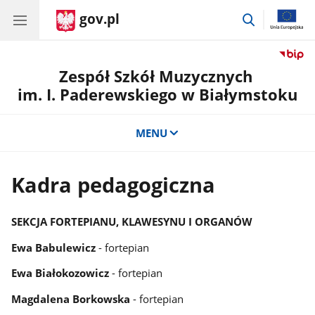
gov.pl
przejdź
do
wyszukiwar
Zespół Szkół Muzycznych
im. I. Paderewskiego w Białymstoku
MENU
Kadra pedagogiczna
SEKCJA FORTEPIANU, KLAWESYNU I ORGANÓW
Ewa Babulewicz
- fortepian
Ewa Białokozowicz
- fortepian
Magdalena Borkowska
- fortepian