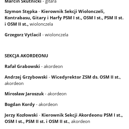
Marcin Skutnicki
- gitara
Szymon Stępka
-
Kierownik Sekcji Wiolonczeli,
Kontrabasu, Gitary i Harfy PSM I st., OSM I st., PSM II st.
i OSM II st.,
wiolonczela
Grzegorz
Vytlacil
- wiolonczela
SEKCJA AKORDEONU
Rafał Grabowski
- akordeon
Andrzej Grzybowski
-
Wicedyrektor ZSM ds. OSM II st.
,
akordeon
Mirosław Jaroszuk
- akordeon
Bogdan Kordy
- akordeon
Jerzy Kozłowski
-
Kierownik Sekcji Akordeonu PSM I st.,
OSM I st., PSM II st. i OSM II st.
, akordeon