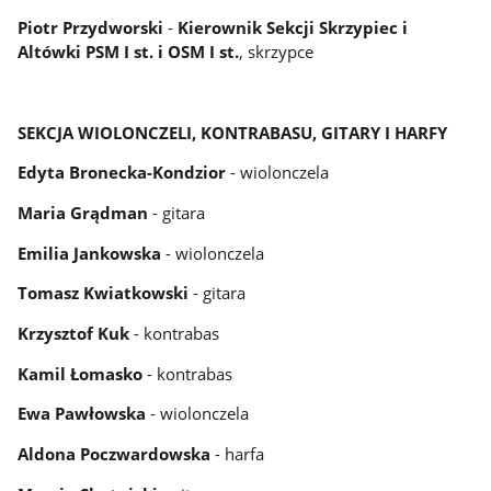
Piotr Przydworski
-
Kierownik Sekcji Skrzypiec i
Altówki PSM I st.
i OSM I st.
, skrzypce
SEKCJA WIOLONCZELI, KONTRABASU, GITARY I HARFY
Edyta Bronecka-Kondzior
- wiolonczela
Maria Grądman
- gitara
Emilia Jankowska
- wiolonczela
Tomasz Kwiatkowski
- gitara
Krzysztof Kuk
- kontrabas
Kamil Łomasko
- kontrabas
Ewa Pawłowska
- wiolonczela
Aldona Poczwardowska
- harfa