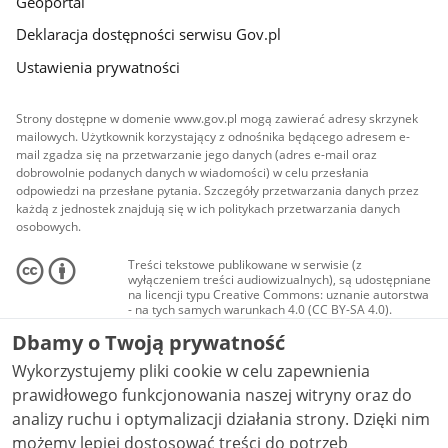
Geoportal
Deklaracja dostępności serwisu Gov.pl
Ustawienia prywatności
Strony dostępne w domenie www.gov.pl mogą zawierać adresy skrzynek
mailowych. Użytkownik korzystający z odnośnika będącego adresem e-
mail zgadza się na przetwarzanie jego danych (adres e-mail oraz
dobrowolnie podanych danych w wiadomości) w celu przesłania
odpowiedzi na przesłane pytania. Szczegóły przetwarzania danych przez
każdą z jednostek znajdują się w ich politykach przetwarzania danych
osobowych.
Treści tekstowe publikowane w serwisie (z
wyłączeniem treści audiowizualnych), są udostępniane
na licencji typu Creative Commons: uznanie autorstwa
- na tych samych warunkach 4.0 (CC BY-SA 4.0).
Materiały audiowizualne, w tym zdjęcia, materiały
Dbamy o Twoją prywatność
audio i wideo, są udostępniane na licencji typu
Creative Commons: uznanie autorstwa użycie
Wykorzystujemy pliki cookie w celu zapewnienia
niekomercyjne - bez utworów zależnych 4.0 (CC BY-
NC-ND 4.0), o ile nie jest to stwierdzone inaczej.
prawidłowego funkcjonowania naszej witryny oraz do
analizy ruchu i optymalizacji działania strony. Dzięki nim
możemy lepiej dostosować treści do potrzeb