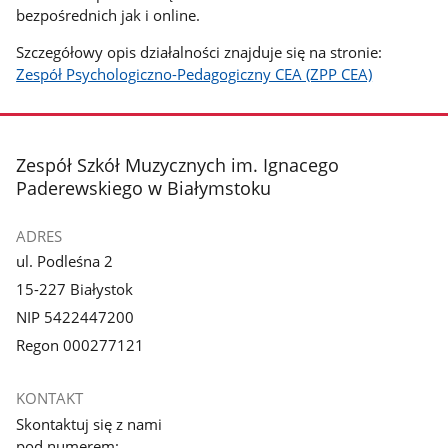
bezpośrednich jak i online.
Szczegółowy opis działalności znajduje się na stronie:
Zespół Psychologiczno-Pedagogiczny CEA (ZPP CEA)
stopka
Zespół Szkół Muzycznych im. Ignacego
Paderewskiego w Białymstoku
ADRES
ul. Podleśna 2
15-227 Białystok
NIP 5422447200
Regon 000277121
KONTAKT
Skontaktuj się z nami
pod numerem: