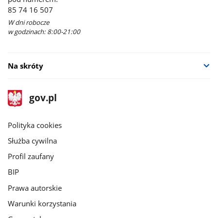
85 74 16 507
W dni robocze
w godzinach: 8:00-21:00
Na skróty
stopka
Strona
gov.pl
gov.pl
główna
gov.pl
Polityka cookies
Służba cywilna
Profil zaufany
BIP
Prawa autorskie
Warunki korzystania