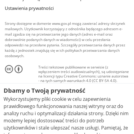
Ustawienia prywatności
Strony dostępne w domenie www.gov.pl mogą zawierać adresy skrzynek
mailowych. Użytkownik korzystający z odnośnika będącego adresem e-
mail zgadza się na przetwarzanie jego danych (adres e-mail oraz
dobrowolnie podanych danych w wiadomości) w celu przesłania
odpowiedzi na przesłane pytania. Szczegóły przetwarzania danych przez
każdą z jednostek znajdują się w ich politykach przetwarzania danych
osobowych.
Treści tekstowe publikowane w serwisie (z
wyłączeniem treści audiowizualnych), są udostępniane
na licencji typu Creative Commons: uznanie autorstwa
- na tych samych warunkach 4.0 (CC BY-SA 4.0).
Materiały audiowizualne, w tym zdjęcia, materiały
Dbamy o Twoją prywatność
audio i wideo, są udostępniane na licencji typu
Creative Commons: uznanie autorstwa użycie
Wykorzystujemy pliki cookie w celu zapewnienia
niekomercyjne - bez utworów zależnych 4.0 (CC BY-
NC-ND 4.0), o ile nie jest to stwierdzone inaczej.
prawidłowego funkcjonowania naszej witryny oraz do
analizy ruchu i optymalizacji działania strony. Dzięki nim
możemy lepiej dostosować treści do potrzeb
użytkowników i stale ulepszać nasze usługi. Pamiętaj, że