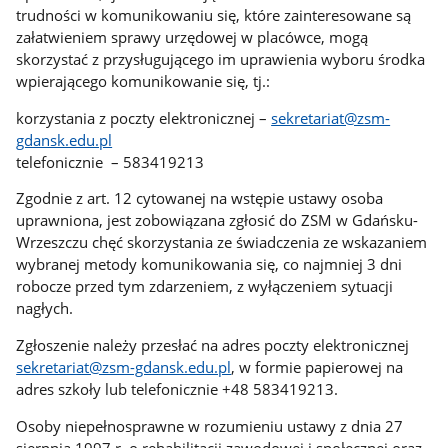
trudności w komunikowaniu się, które zainteresowane są
załatwieniem sprawy urzędowej w placówce, mogą
skorzystać z przysługującego im uprawienia wyboru środka
wpierającego komunikowanie się, tj.:
korzystania z poczty elektronicznej –
sekretariat@zsm-
gdansk.edu.pl
telefonicznie – 583419213
Zgodnie z art. 12 cytowanej na wstępie ustawy osoba
uprawniona, jest zobowiązana zgłosić do ZSM w Gdańsku-
Wrzeszczu chęć skorzystania ze świadczenia ze wskazaniem
wybranej metody komunikowania się, co najmniej 3 dni
robocze przed tym zdarzeniem, z wyłączeniem sytuacji
nagłych.
Zgłoszenie należy przesłać na adres poczty elektronicznej
sekretariat@zsm-gdansk.edu.pl
, w formie papierowej na
adres szkoły lub telefonicznie +48 583419213.
Osoby niepełnosprawne w rozumieniu ustawy z dnia 27
sierpnia 1997 r. o rehabilitacji zawodowej i społecznej oraz