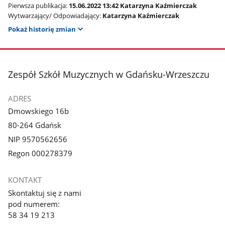
Pierwsza publikacja:
15.06.2022 13:42 Katarzyna Kaźmierczak
Wytwarzający/ Odpowiadający:
Katarzyna Kaźmierczak
Pokaż historię zmian
stopka
Zespół Szkół Muzycznych w Gdańsku-Wrzeszczu
ADRES
Dmowskiego 16b
80-264 Gdańsk
NIP 9570562656
Regon 000278379
KONTAKT
Skontaktuj się z nami
pod numerem:
58 34 19 213