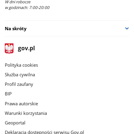
W dni robocze
w godzinach: 7:00-20:00
Na skróty
stopka
Strona
gov.pl
gov.pl
główna
gov.pl
Polityka cookies
Służba cywilna
Profil zaufany
BIP
Prawa autorskie
Warunki korzystania
Geoportal
Deklaracja dostępności serwisu Gov.pl