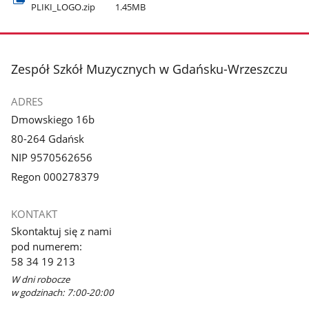
PLIKI​_LOGO.zip
1.45MB
stopka
Zespół Szkół Muzycznych w Gdańsku-Wrzeszczu
ADRES
Dmowskiego 16b
80-264 Gdańsk
NIP 9570562656
Regon 000278379
KONTAKT
Skontaktuj się z nami
pod numerem:
58 34 19 213
W dni robocze
w godzinach: 7:00-20:00