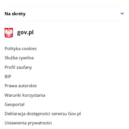
Na skróty
stopka
Strona
gov.pl
gov.pl
główna
gov.pl
Polityka cookies
Służba cywilna
Profil zaufany
BIP
Prawa autorskie
Warunki korzystania
Geoportal
Deklaracja dostępności serwisu Gov.pl
Ustawienia prywatności