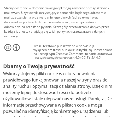
Strony dostępne w domenie www.gov.pl mogą zawierać adresy skrzynek
mailowych. Użytkownik korzystający z odnośnika będącego adresem e-
mail zgadza się na przetwarzanie jego danych (adres e-mail oraz
dobrowolnie podanych danych w wiadomości) w celu przesłania
odpowiedzi na przesłane pytania. Szczegóły przetwarzania danych przez
każdą z jednostek znajdują się w ich politykach przetwarzania danych
osobowych.
Treści tekstowe publikowane w serwisie (z
wyłączeniem treści audiowizualnych), są udostępniane
na licencji typu Creative Commons: uznanie autorstwa
- na tych samych warunkach 4.0 (CC BY-SA 4.0).
Materiały audiowizualne, w tym zdjęcia, materiały
Dbamy o Twoją prywatność
audio i wideo, są udostępniane na licencji typu
Creative Commons: uznanie autorstwa użycie
Wykorzystujemy pliki cookie w celu zapewnienia
niekomercyjne - bez utworów zależnych 4.0 (CC BY-
NC-ND 4.0), o ile nie jest to stwierdzone inaczej.
prawidłowego funkcjonowania naszej witryny oraz do
analizy ruchu i optymalizacji działania strony. Dzięki nim
możemy lepiej dostosować treści do potrzeb
użytkowników i stale ulepszać nasze usługi. Pamiętaj, że
informacje przechowywane w plikach cookie mogą
pozwalać na identyfikację konkretnego urządzenia lub