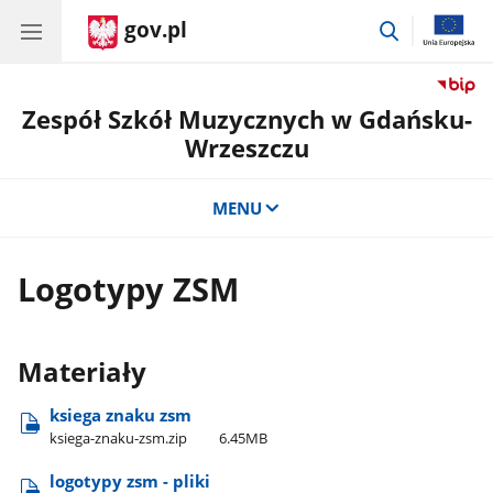
gov.pl
przejdź
do
wyszukiwar
Zespół Szkół Muzycznych w Gdańsku-
Wrzeszczu
MENU
Logotypy ZSM
Materiały
ksiega znaku zsm
ksiega-znaku-zsm.zip
6.45MB
logotypy zsm - pliki