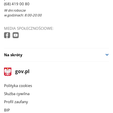
(68) 419 00 80
W dni robocze
w godzinach: 8:00-20:00
MEDIA SPOŁECZNOŚCIOWE:
Na skróty
stopka
Strona
gov.pl
gov.pl
główna
gov.pl
Polityka cookies
Służba cywilna
Profil zaufany
BIP