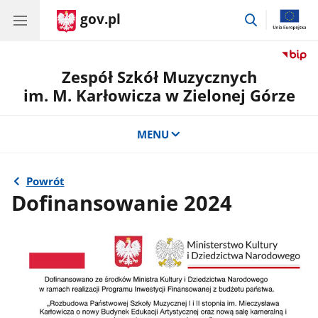
gov.pl
przejdź
do
wyszukiwar
Zespół Szkół Muzycznych
im. M. Karłowicza w Zielonej Górze
MENU
Powrót
Dofinansowanie 2024