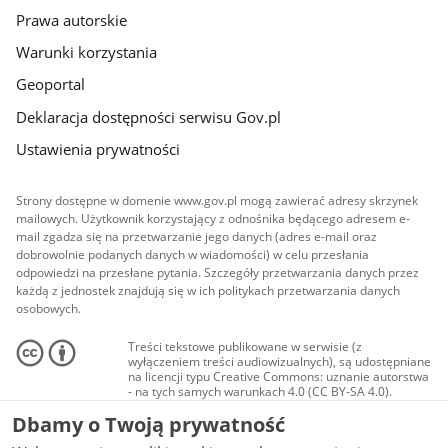
Prawa autorskie
Warunki korzystania
Geoportal
Deklaracja dostępności serwisu Gov.pl
Ustawienia prywatności
Strony dostępne w domenie www.gov.pl mogą zawierać adresy skrzynek
mailowych. Użytkownik korzystający z odnośnika będącego adresem e-
mail zgadza się na przetwarzanie jego danych (adres e-mail oraz
dobrowolnie podanych danych w wiadomości) w celu przesłania
odpowiedzi na przesłane pytania. Szczegóły przetwarzania danych przez
każdą z jednostek znajdują się w ich politykach przetwarzania danych
osobowych.
Treści tekstowe publikowane w serwisie (z
wyłączeniem treści audiowizualnych), są udostępniane
na licencji typu Creative Commons: uznanie autorstwa
- na tych samych warunkach 4.0 (CC BY-SA 4.0).
Materiały audiowizualne, w tym zdjęcia, materiały
Dbamy o Twoją prywatność
audio i wideo, są udostępniane na licencji typu
Creative Commons: uznanie autorstwa użycie