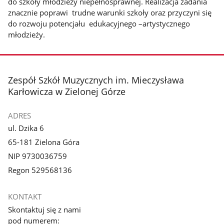
do szkoły młodzieży niepełnosprawnej. Realizacja zadania
znacznie poprawi trudne warunki szkoły oraz przyczyni się
do rozwoju potencjału edukacyjnego –artystycznego
młodzieży.
stopka
Zespół Szkół Muzycznych im. Mieczysława
Karłowicza w Zielonej Górze
ADRES
ul. Dzika 6
65-181 Zielona Góra
NIP 9730036759
Regon 529568136
KONTAKT
Skontaktuj się z nami
pod numerem: