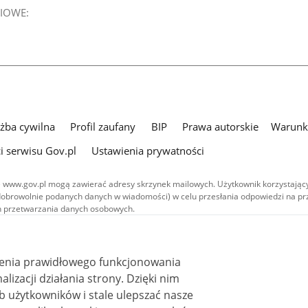
IOWE:
użba cywilna
Profil zaufany
BIP
Prawa autorskie
Warunki
i serwisu Gov.pl
Ustawienia prywatności
 www.gov.pl mogą zawierać adresy skrzynek mailowych. Użytkownik korzystający
dobrowolnie podanych danych w wiadomości) w celu przesłania odpowiedzi na prz
ach przetwarzania danych osobowych.
we publikowane w serwisie (z wyłączeniem treści audiowizualnych), są
 na licencji typu Creative Commons: uznanie autorstwa - na tych samych
 (CC BY-SA 4.0). Materiały audiowizualne, w tym zdjęcia, materiały audio i wideo
ienia prawidłowego funkcjonowania
ane na licencji typu Creative Commons: uznanie autorstwa użycie niekomercyjne 
ależnych 4.0 (CC BY-NC-ND 4.0), o ile nie jest to stwierdzone inaczej.
i działania strony. Dzięki nim
 użytkowników i stale ulepszać nasze