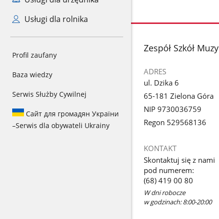
Usługi dla rolnika
stopka
Zespół Szkół Muzy
Profil zaufany
ADRES
Baza wiedzy
ul. Dzika 6
Serwis Służby Cywilnej
65-181 Zielona Góra
NIP 9730036759
Сайт для громадян України
Regon 529568136
–
Serwis dla obywateli Ukrainy
KONTAKT
Skontaktuj się z nami
pod numerem:
(68) 419 00 80
W dni robocze
w godzinach: 8:00-20:00