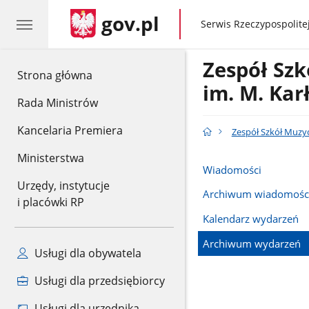
gov.pl
gov.pl
Serwis Rzeczypospolitej
Zespół Sz
gov.pl
Strona główna
im. M. Kar
Rada Ministrów
Kancelaria Premiera
Zespół Szkół Muzyc
Ministerstwa
Wiadomości
Urzędy, instytucje
Archiwum wiadomośc
i placówki RP
Kalendarz wydarzeń
Archiwum wydarzeń
Usługi dla obywatela
Usługi dla przedsiębiorcy
Usługi dla urzędnika