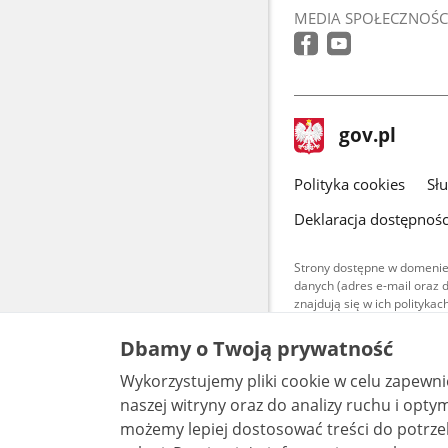
MEDIA SPOŁECZNOŚC
stopka
Strona
gov.pl
gov.pl
główna
gov.pl
Polityka cookies
Sł
Deklaracja dostępnośc
Strony dostępne w domenie
danych (adres e-mail oraz 
znajdują się w ich polityk
Treści teksto
Dbamy o Twoją prywatność
udostępniane
warunkach 4.0
Wykorzystujemy pliki cookie w celu zapewn
są udostępni
bez utworów z
naszej witryny oraz do analizy ruchu i optymalizacj
możemy lepiej dostosować treści do potrzeb