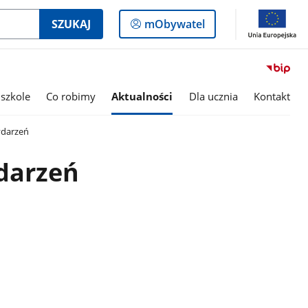
Logowanie
SZUKAJ
mObywatel
do
panelu
szkole
Co robimy
Aktualności
Dla ucznia
Kontakt
darzeń
darzeń