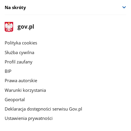
Na skróty
stopka
Strona
gov.pl
gov.pl
główna
gov.pl
Polityka cookies
Służba cywilna
Profil zaufany
BIP
Prawa autorskie
Warunki korzystania
Geoportal
Deklaracja dostępności serwisu Gov.pl
Ustawienia prywatności