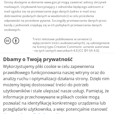
Strony dostępne w domenie www.gov.pl mogą zawierać adresy skrzynek
mailowych. Użytkownik korzystający z odnośnika będącego adresem e-
mail zgadza się na przetwarzanie jego danych (adres e-mail oraz
dobrowolnie podanych danych w wiadomości) w celu przesłania
odpowiedzi na przesłane pytania. Szczegóły przetwarzania danych przez
każdą z jednostek znajdują się w ich politykach przetwarzania danych
osobowych.
Treści tekstowe publikowane w serwisie (z
wyłączeniem treści audiowizualnych), są udostępniane
na licencji typu Creative Commons: uznanie autorstwa
- na tych samych warunkach 4.0 (CC BY-SA 4.0).
Materiały audiowizualne, w tym zdjęcia, materiały
Dbamy o Twoją prywatność
audio i wideo, są udostępniane na licencji typu
Creative Commons: uznanie autorstwa użycie
Wykorzystujemy pliki cookie w celu zapewnienia
niekomercyjne - bez utworów zależnych 4.0 (CC BY-
NC-ND 4.0), o ile nie jest to stwierdzone inaczej.
prawidłowego funkcjonowania naszej witryny oraz do
analizy ruchu i optymalizacji działania strony. Dzięki nim
możemy lepiej dostosować treści do potrzeb
użytkowników i stale ulepszać nasze usługi. Pamiętaj, że
informacje przechowywane w plikach cookie mogą
pozwalać na identyfikację konkretnego urządzenia lub
przeglądarki użytkownika, a więc potencjalnie stanowić