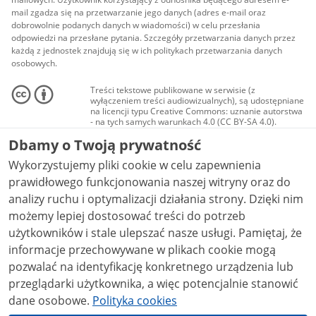
mail zgadza się na przetwarzanie jego danych (adres e-mail oraz
dobrowolnie podanych danych w wiadomości) w celu przesłania
odpowiedzi na przesłane pytania. Szczegóły przetwarzania danych przez
każdą z jednostek znajdują się w ich politykach przetwarzania danych
osobowych.
Treści tekstowe publikowane w serwisie (z
wyłączeniem treści audiowizualnych), są udostępniane
na licencji typu Creative Commons: uznanie autorstwa
- na tych samych warunkach 4.0 (CC BY-SA 4.0).
Materiały audiowizualne, w tym zdjęcia, materiały
Dbamy o Twoją prywatność
audio i wideo, są udostępniane na licencji typu
Creative Commons: uznanie autorstwa użycie
Wykorzystujemy pliki cookie w celu zapewnienia
niekomercyjne - bez utworów zależnych 4.0 (CC BY-
NC-ND 4.0), o ile nie jest to stwierdzone inaczej.
prawidłowego funkcjonowania naszej witryny oraz do
analizy ruchu i optymalizacji działania strony. Dzięki nim
możemy lepiej dostosować treści do potrzeb
użytkowników i stale ulepszać nasze usługi. Pamiętaj, że
informacje przechowywane w plikach cookie mogą
pozwalać na identyfikację konkretnego urządzenia lub
przeglądarki użytkownika, a więc potencjalnie stanowić
dane osobowe.
Polityka cookies