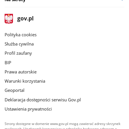
stopka
Strona
gov.pl
gov.pl
główna
gov.pl
Polityka cookies
Służba cywilna
Profil zaufany
BIP
Prawa autorskie
Warunki korzystania
Geoportal
Deklaracja dostępności serwisu Gov.pl
Ustawienia prywatności
Strony dostępne w domenie www.gov.pl mogą zawierać adresy skrzynek
mailowych. Użytkownik korzystający z odnośnika będącego adresem e-