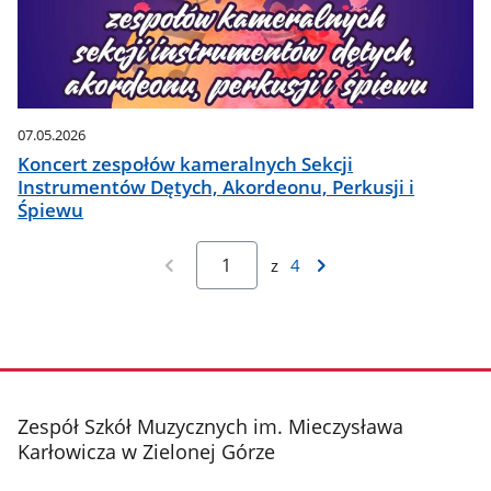
07.05.2026
Koncert zespołów kameralnych Sekcji
Instrumentów Dętych, Akordeonu, Perkusji i
Śpiewu
z
4
stopka
Zespół Szkół Muzycznych im. Mieczysława
Karłowicza w Zielonej Górze