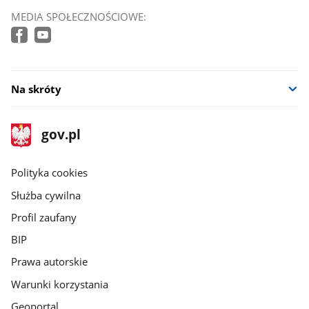
MEDIA SPOŁECZNOŚCIOWE:
Na skróty
stopka
Strona
gov.pl
gov.pl
główna
gov.pl
Polityka cookies
Służba cywilna
Profil zaufany
BIP
Prawa autorskie
Warunki korzystania
Geoportal