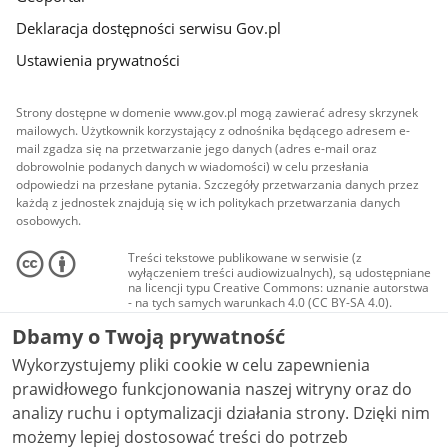
Deklaracja dostępności serwisu Gov.pl
Ustawienia prywatności
Strony dostępne w domenie www.gov.pl mogą zawierać adresy skrzynek
mailowych. Użytkownik korzystający z odnośnika będącego adresem e-
mail zgadza się na przetwarzanie jego danych (adres e-mail oraz
dobrowolnie podanych danych w wiadomości) w celu przesłania
odpowiedzi na przesłane pytania. Szczegóły przetwarzania danych przez
każdą z jednostek znajdują się w ich politykach przetwarzania danych
osobowych.
Treści tekstowe publikowane w serwisie (z
wyłączeniem treści audiowizualnych), są udostępniane
na licencji typu Creative Commons: uznanie autorstwa
- na tych samych warunkach 4.0 (CC BY-SA 4.0).
Materiały audiowizualne, w tym zdjęcia, materiały
Dbamy o Twoją prywatność
audio i wideo, są udostępniane na licencji typu
Creative Commons: uznanie autorstwa użycie
Wykorzystujemy pliki cookie w celu zapewnienia
niekomercyjne - bez utworów zależnych 4.0 (CC BY-
NC-ND 4.0), o ile nie jest to stwierdzone inaczej.
prawidłowego funkcjonowania naszej witryny oraz do
analizy ruchu i optymalizacji działania strony. Dzięki nim
możemy lepiej dostosować treści do potrzeb