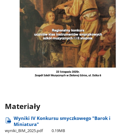
Materiały
Wyniki IV Konkursu smyczkowego "Barok i
Miniatura"
wyniki​_BIM​_2025.pdf
0.19MB