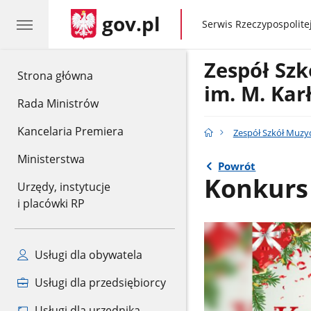
gov.pl
gov.pl
Serwis Rzeczypospolitej
Zespół Sz
gov.pl
Strona główna
im. M. Kar
Rada Ministrów
Kancelaria Premiera
Zespół Szkół Muzyc
Ministerstwa
Powrót
Konkurs 
Urzędy, instytucje
i placówki RP
Usługi dla obywatela
Usługi dla przedsiębiorcy
Usługi dla urzędnika