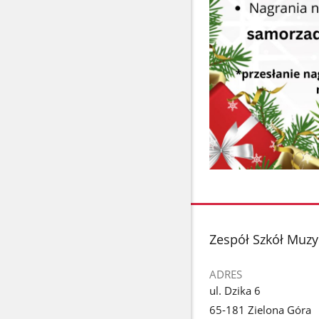
stopka
Zespół Szkół Muzy
ADRES
ul. Dzika 6
65-181 Zielona Góra