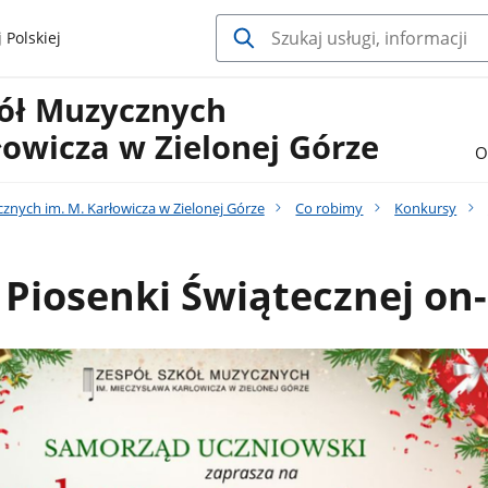
 Polskiej
kół Muzycznych
łowicza w Zielonej Górze
O
znych im. M. Karłowicza w Zielonej Górze
Co robimy
Konkursy
Piosenki Świątecznej on-