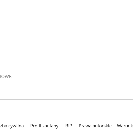
IOWE:
użba cywilna
Profil zaufany
BIP
Prawa autorskie
Warunki