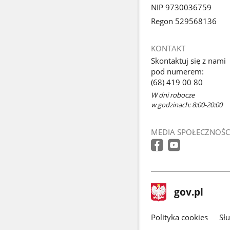
NIP 9730036759
Regon 529568136
KONTAKT
Skontaktuj się z nami
pod numerem:
(68) 419 00 80
W dni robocze
w godzinach: 8:00-20:00
MEDIA SPOŁECZNOŚC
stopka
Strona
gov.pl
gov.pl
główna
gov.pl
Polityka cookies
Sł