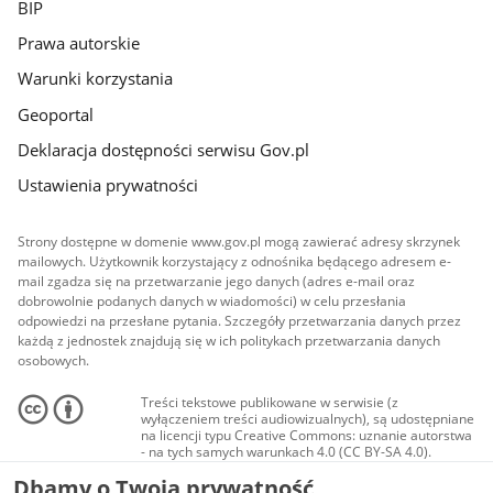
BIP
Prawa autorskie
Warunki korzystania
Geoportal
Deklaracja dostępności serwisu Gov.pl
Ustawienia prywatności
Strony dostępne w domenie www.gov.pl mogą zawierać adresy skrzynek
mailowych. Użytkownik korzystający z odnośnika będącego adresem e-
mail zgadza się na przetwarzanie jego danych (adres e-mail oraz
dobrowolnie podanych danych w wiadomości) w celu przesłania
odpowiedzi na przesłane pytania. Szczegóły przetwarzania danych przez
każdą z jednostek znajdują się w ich politykach przetwarzania danych
osobowych.
Treści tekstowe publikowane w serwisie (z
wyłączeniem treści audiowizualnych), są udostępniane
na licencji typu Creative Commons: uznanie autorstwa
- na tych samych warunkach 4.0 (CC BY-SA 4.0).
Materiały audiowizualne, w tym zdjęcia, materiały
Dbamy o Twoją prywatność
audio i wideo, są udostępniane na licencji typu