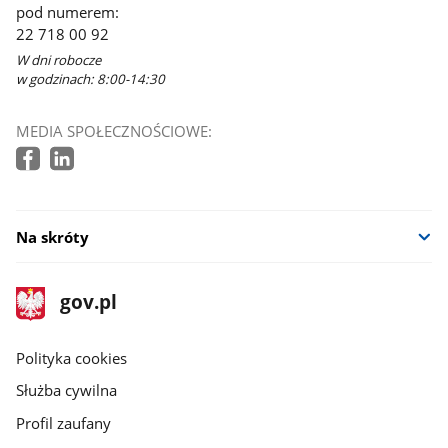
pod numerem:
22 718 00 92
W dni robocze
w godzinach: 8:00-14:30
MEDIA SPOŁECZNOŚCIOWE:
Na skróty
stopka
Strona
gov.pl
gov.pl
główna
gov.pl
Polityka cookies
Służba cywilna
Profil zaufany