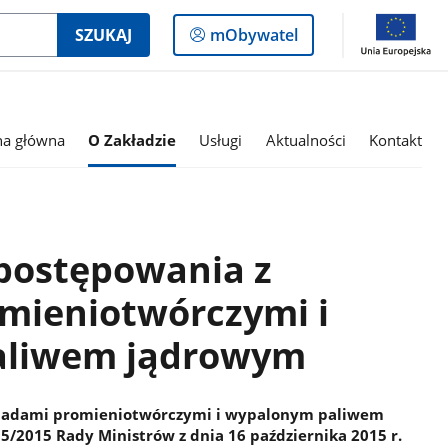
Logowanie
SZUKAJ
mObywatel
do
panelu
na główna
O Zakładzie
Usługi
Aktualności
Kontakt
postępowania z
mieniotwórczymi i
aliwem jądrowym
dpadami promieniotwórczymi i wypalonym paliwem
/2015 Rady Ministrów z dnia 16 października 2015 r.