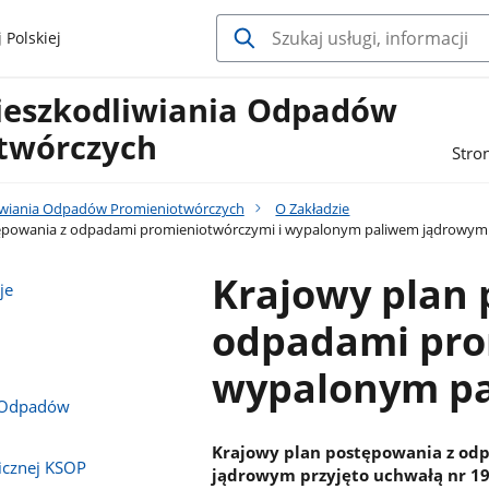
 Polskiej
ieszkodliwiania Odpadów
twórczych
Stro
iwiania Odpadów Promieniotwórczych
O Zakładzie
ępowania z odpadami promieniotwórczymi i wypalonym paliwem jądrowym
Krajowy plan 
je
odpadami pro
wypalonym p
 Odpadów
Krajowy plan postępowania z o
icznej KSOP
jądrowym przyjęto uchwałą nr 195