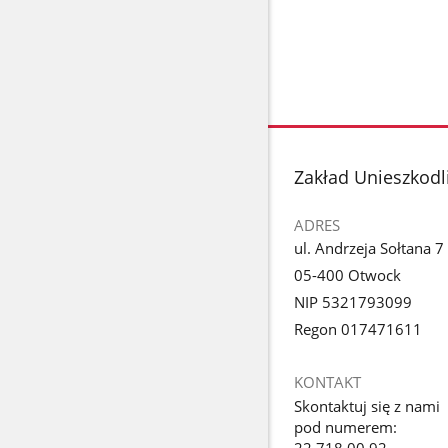
stopka
Zakład Unieszkod
ADRES
ul. Andrzeja Sołtana 7
05-400 Otwock
NIP 5321793099
Regon 017471611
KONTAKT
Skontaktuj się z nami
pod numerem:
22 718 00 92