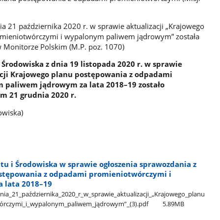
a 21 października 2020 r. w sprawie aktualizacji „Krajowego
mieniotwórczymi i wypalonym paliwem jądrowym” została
 Monitorze Polskim (M.P. poz. 1070)
 Środowiska z dnia 19 listopada 2020 r. w sprawie
zacji Krajowego planu postępowania z odpadami
 paliwem jądrowym za lata 2018–19 zostało
m 21 grudnia 2020 r.
owiska)
tu i Środowiska w sprawie ogłoszenia sprawozdania z
postępowania z odpadami promieniotwórczymi i
 lata 2018–19
_21​_października​_2020​_r​_w​_sprawie​_aktualizacji​_„Krajowego​_planu​
rczymi​_i​_wypalonym​_paliwem​_jądrowym”​_(3).pdf
5.89MB