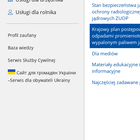
Stan bezpieczeństwa j
ochrony radiologiczne
Usługi dla rolnika
jądrowych ZUOP
Krajowy plan postępo
Profil zaufany
odpadami promieniot
wypalonym paliwem 
Baza wiedzy
Dla mediów
Serwis Służby Cywilnej
Materiały edukacyjne 
informacyjne
Сайт для громадян України
–
Serwis dla obywateli Ukrainy
Najczęściej zadawane 