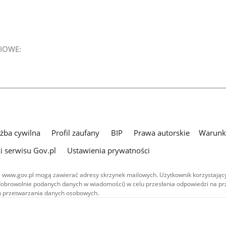
IOWE:
użba cywilna
Profil zaufany
BIP
Prawa autorskie
Warunki
i serwisu Gov.pl
Ustawienia prywatności
 www.gov.pl mogą zawierać adresy skrzynek mailowych. Użytkownik korzystający
dobrowolnie podanych danych w wiadomości) w celu przesłania odpowiedzi na prz
ach przetwarzania danych osobowych.
we publikowane w serwisie (z wyłączeniem treści audiowizualnych), są
 na licencji typu Creative Commons: uznanie autorstwa - na tych samych