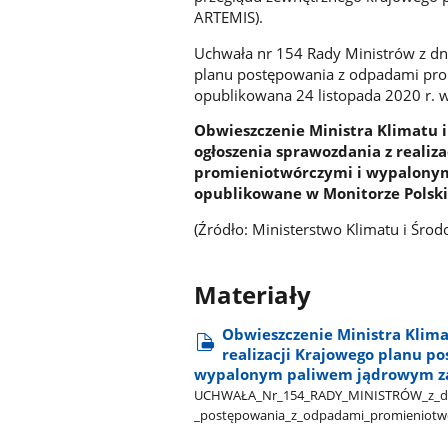
ARTEMIS).
Uchwała nr 154 Rady Ministrów z dni
planu postępowania z odpadami pro
opublikowana 24 listopada 2020 r. w
Obwieszczenie Ministra Klimatu i
ogłoszenia sprawozdania z reali
promieniotwórczymi i wypalonym
opublikowane w Monitorze Polski
(Źródło: Ministerstwo Klimatu i Środ
Materiały
Obwieszczenie Ministra Klima
realizacji Krajowego planu 
wypalonym paliwem jądrowym za
UCHWAŁA​_Nr​_154​_RADY​_MINISTRÓW​_z​_dnia​
_postępowania​_z​_odpadami​_promieniotwó