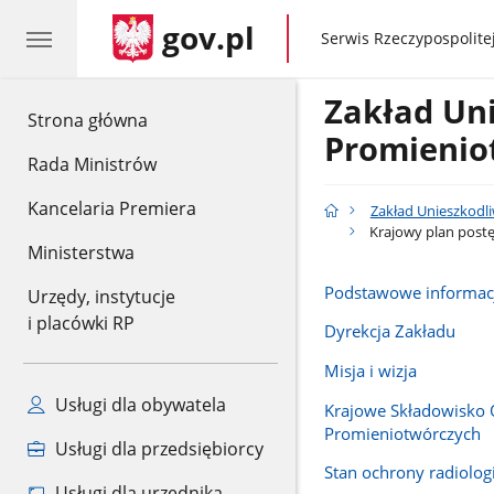
gov.pl
gov.pl
Serwis Rzeczypospolitej
Zakład Un
gov.pl
Strona główna
Promienio
Rada Ministrów
Kancelaria Premiera
Zakład Unieszkodl
Krajowy plan post
Ministerstwa
Podstawowe informac
Urzędy, instytucje
i placówki RP
Dyrekcja Zakładu
Misja i wizja
Usługi dla obywatela
Krajowe Składowisko
Promieniotwórczych
Usługi dla przedsiębiorcy
Stan ochrony radiolog
Usługi dla urzędnika