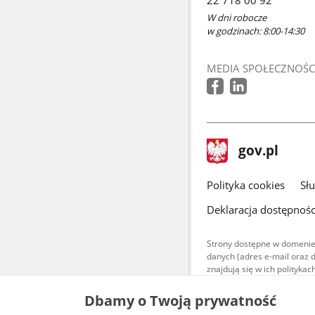
W dni robocze
w godzinach: 8:00-14:30
MEDIA SPOŁECZNOŚC
stopka
Strona
gov.pl
gov.pl
główna
gov.pl
Polityka cookies
Sł
Deklaracja dostępnośc
Strony dostępne w domenie
danych (adres e-mail oraz 
znajdują się w ich polityk
Treści teksto
Dbamy o Twoją prywatność
udostępniane