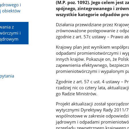
(M.P. poz. 1092). Jego celem jest
ądrowego i
spójnego, zintegrowanego i zró
j obiektów
wszystkie kategorie odpadów pr
Działania przewidziane przez Krajow
wania z
zrównoważone postępowanie z odpa
wórczymi i
zgodnie z art. 57c ustawy – Prawo 
jądrowym
Krajowy plan jest wynikiem współpr
odpadami promieniotwórczymi i wy
innych krajów. Pokazuje on, że Pol
i
zapewnienia efektywnego, bezpiecz
promieniotwórczymi i wypalonym p
pytania
Zgodnie z art. 57 c ust. 4 ustawy – 
rzadziej nic co cztery lata, aktuali
go Radzie Ministrów.
Projekt aktualizacji został sporząd
wytycznymi Dyrektywy Rady 2011/70/
wspólnotowe w zakresie odpowiedz
jądrowym i odpadami promieniotwó
przeglądu zewnętrznego krajowego 