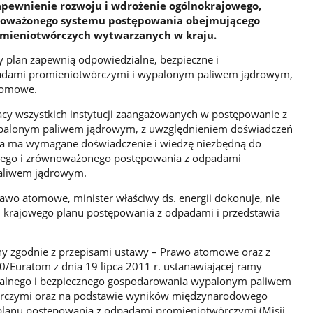
 zapewnienie rozwoju i wdrożenie ogólnokrajowego,
wnoważonego systemu postępowania obejmującego
omieniotwórczych wytwarzanych w kraju.
y plan zapewnią odpowiedzialne, bezpieczne i
dami promieniotwórczymi i wypalonym paliwem jądrowym,
atomowe.
acy wszystkich instytucji zaangażowanych w postępowanie z
palonym paliwem jądrowym, z uwzględnieniem doświadczeń
ska ma wymagane doświadczenie i wiedzę niezbędną do
nego i zrównoważonego postępowania z odpadami
aliwem jądrowym.
Prawo atomowe, minister właściwy ds. energii dokonuje, nie
zacji krajowego planu postępowania z odpadami i przedstawia
zony zgodnie z przepisami ustawy – Prawo atomowe oraz z
Euratom z dnia 19 lipca 2011 r. ustanawiającej ramy
ialnego i bezpiecznego gospodarowania wypalonym paliwem
rczymi oraz na podstawie wyników międzynarodowego
planu postępowania z odpadami promieniotwórczymi (Misji