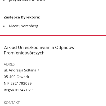
Zastępca Dyrektora:
Maciej Norenberg
stopka
Zakład Unieszkodliwiania Odpadów
Promieniotwórczych
ADRES
ul. Andrzeja Sołtana 7
05-400 Otwock
NIP 5321793099
Regon 017471611
KONTAKT