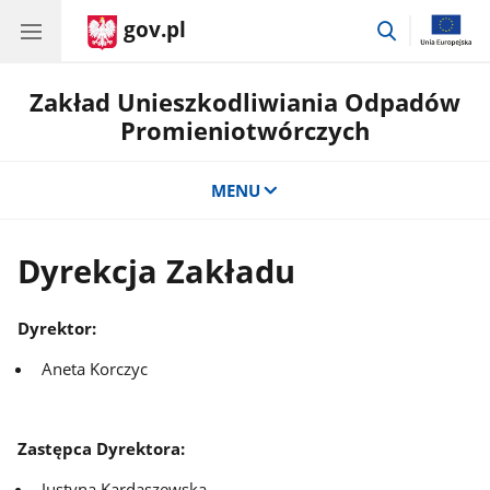
gov.pl
przejdź
do
wyszukiwar
Zakład Unieszkodliwiania Odpadów
Promieniotwórczych
MENU
Dyrekcja Zakładu
Dyrektor:
Aneta Korczyc
Zastępca Dyrektora:
Justyna Kardaszewska