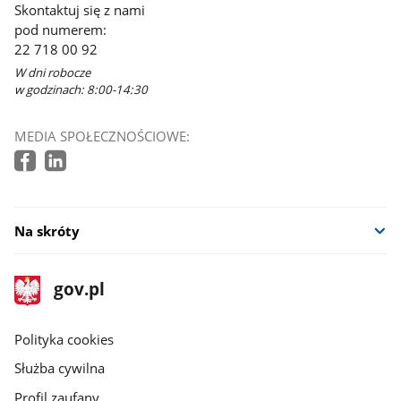
Skontaktuj się z nami
pod numerem:
22 718 00 92
W dni robocze
w godzinach: 8:00-14:30
MEDIA SPOŁECZNOŚCIOWE:
Na skróty
stopka
Strona
gov.pl
gov.pl
główna
gov.pl
Polityka cookies
Służba cywilna
Profil zaufany