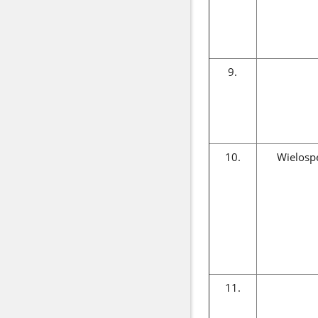
9.
10.
Wielospe
11.