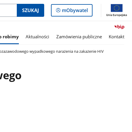
Logowanie
SZUKAJ
mObywatel
do
panelu
o robimy
Aktualności
Zamówienia publiczne
Kontakt
 pozazawodowego wypadkowego narażenia na zakażenie HIV
wego