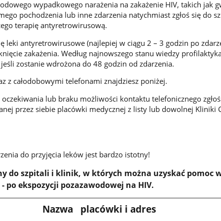
odowego wypadkowego narażenia na zakażenie HIV, takich jak gw
omego pochodzenia lub inne zdarzenia natychmiast zgłoś się do sz
ego terapię antyretrowirusową.
ię leki antyretrowirusowe (najlepiej w ciągu 2 – 3 godzin po zdarz
knięcie zakażenia. Według najnowszego stanu wiedzy profilaktyka
 jeśli zostanie wdrożona do 48 godzin od zdarzenia.
wraz z całodobowymi telefonami znajdziesz poniżej.
oczekiwania lub braku możliwości kontaktu telefonicznego zgłoś
nej przez siebie placówki medycznej z listy lub dowolnej Kliniki
zenia do przyjęcia leków jest bardzo istotny!
y do szpitali i klinik, w których można uzyskać pomoc 
 - po ekspozycji pozazawodowej na HIV.
Nazwa placówki i adres