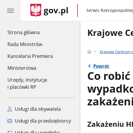
gov.pl
gov.pl
Serwis Rzeczypospolitej
Krajowe C
gov.pl
Strona główna
Rada Ministrów
Krajowe Centrum d
Kancelaria Premiera
Powrót
Ministerstwa
Co robi
Urzędy, instytucje
wypadko
i placówki RP
zakażen
Usługi dla obywatela
Usługi dla przedsiębiorcy
Zakażeniu H
Usługi dla urzędnika