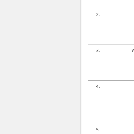
2.
3.
W
4.
5.