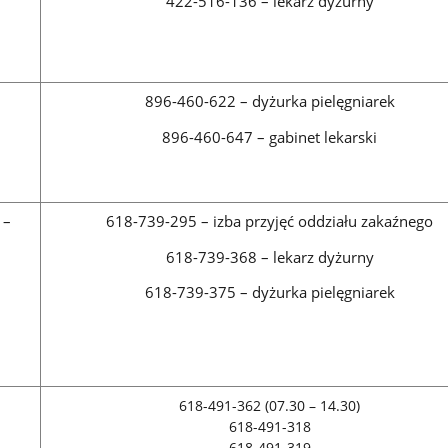
422-516-136 – lekarz dyżurny
896-460-622 – dyżurka pielęgniarek
896-460-647 – gabinet lekarski
 –
618-739-295 – izba przyjęć oddziału zakaźnego
618-739-368 – lekarz dyżurny
618-739-375 – dyżurka pielęgniarek
618-491-362 (07.30 – 14.30)
618-491-318
618-491-319