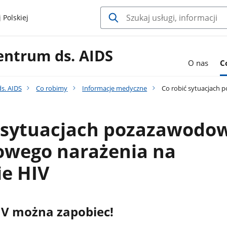
 Polskiej
entrum ds. AIDS
O nas
C
s. AIDS
Co robimy
Informacje medyczne
Co robić sytuacjach
ć sytuacjach pozazawodo
wego narażenia na
ie HIV
IV można zapobiec!