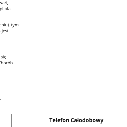
ałt,
pitala
eniu), tym
 jest
 się
 Chorób
w
Telefon Całodobowy