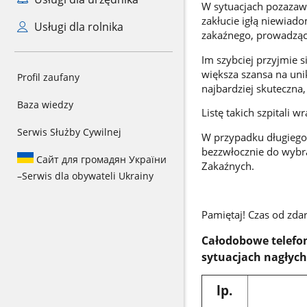
W sytuacjach pozazaw
zakłucie igłą niewiad
Usługi dla rolnika
zakaźnego, prowadząc
Im szybciej przyjmie s
większa szansa na uni
Profil zaufany
najbardziej skuteczna,
Baza wiedzy
Listę takich szpitali 
Serwis Służby Cywilnej
W przypadku długiego 
bezzwłocznie do wybra
Сайт для громадян України
Zakaźnych.
–
Serwis dla obywateli Ukrainy
Pamiętaj! Czas od zdar
Całodobowe telefon
sytuacjach nagłych
lp.