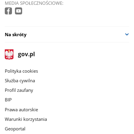
MEDIA SPOŁECZNOŚCIOWE:
Na skróty
stopka
Strona
gov.pl
gov.pl
główna
gov.pl
Polityka cookies
Służba cywilna
Profil zaufany
BIP
Prawa autorskie
Warunki korzystania
Geoportal