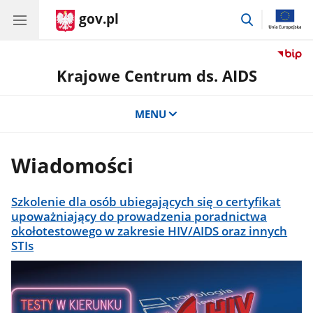
gov.pl
przejdź
do
wyszukiwar
Krajowe Centrum ds. AIDS
MENU
Wiadomości
Szkolenie dla osób ubiegających się o certyfikat
upoważniający do prowadzenia poradnictwa
okołotestowego w zakresie HIV/AIDS oraz innych
STIs