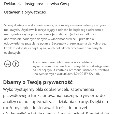
Deklaracja dostępności serwisu Gov.pl
Ustawienia prywatności
Strony dostępne w domenie www.gov.pl mogą zawierać adresy skrzynek
mailowych. Użytkownik korzystający z odnośnika będącego adresem e-
mail zgadza się na przetwarzanie jego danych (adres e-mail oraz
dobrowolnie podanych danych w wiadomości) w celu przesłania
odpowiedzi na przesłane pytania. Szczegóły przetwarzania danych przez
każdą z jednostek znajdują się w ich politykach przetwarzania danych
osobowych.
Treści tekstowe publikowane w serwisie (z
wyłączeniem treści audiowizualnych), są udostępniane
na licencji typu Creative Commons: uznanie autorstwa
- na tych samych warunkach 4.0 (CC BY-SA 4.0).
Materiały audiowizualne, w tym zdjęcia, materiały
Dbamy o Twoją prywatność
audio i wideo, są udostępniane na licencji typu
Creative Commons: uznanie autorstwa użycie
Wykorzystujemy pliki cookie w celu zapewnienia
niekomercyjne - bez utworów zależnych 4.0 (CC BY-
NC-ND 4.0), o ile nie jest to stwierdzone inaczej.
prawidłowego funkcjonowania naszej witryny oraz do
analizy ruchu i optymalizacji działania strony. Dzięki nim
możemy lepiej dostosować treści do potrzeb
użytkowników i stale ulepszać nasze usługi. Pamiętaj, że