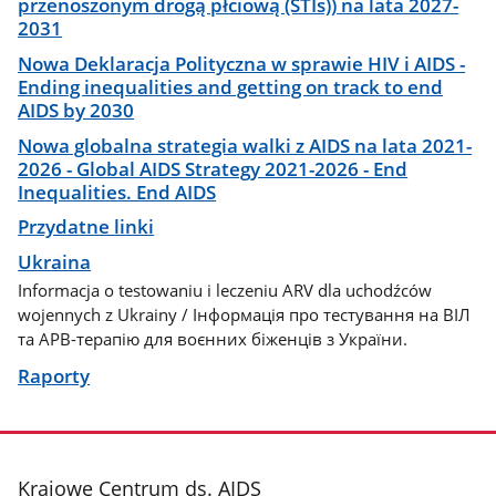
przenoszonym drogą płciową (STIs)) na lata 2027-
2031
Nowa Deklaracja Polityczna w sprawie HIV i AIDS -
Ending inequalities and getting on track to end
AIDS by 2030
Nowa globalna strategia walki z AIDS na lata 2021-
2026 - Global AIDS Strategy 2021-2026 - End
Inequalities. End AIDS
Przydatne linki
Ukraina
Informacja o testowaniu i leczeniu ARV dla uchodźców
wojennych z Ukrainy / Інформація про тестування на ВІЛ
та АРВ-терапію для воєнних біженців з України.
Raporty
stopka
Krajowe Centrum ds. AIDS