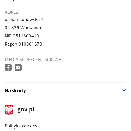
ADRES
ul. Samsonowska 1
02-829 Warszawa
NIP 9511603419
Regon 010361670
MEDIA SPOŁECZNOŚCIOWE:
Na skróty
stopka
Strona
gov.pl
gov.pl
główna
gov.pl
Polityka cookies