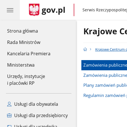
gov.pl
gov.pl
Serwis Rzeczypospolitej
Krajowe C
gov.pl
Strona główna
Rada Ministrów
Krajowe Centrum d
Kancelaria Premiera
Ministerstwa
Zamówienia publiczne
Zamówienia publiczne 
Urzędy, instytucje
i placówki RP
Plany zamówień publi
Regulamin zamówień 
Usługi dla obywatela
Usługi dla przedsiębiorcy
Usługi dla urzędnika