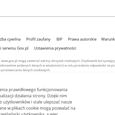
użba cywilna
Profil zaufany
BIP
Prawa autorskie
Warunki
i serwisu Gov.pl
Ustawienia prywatności
 www.gov.pl mogą zawierać adresy skrzynek mailowych. Użytkownik korzystający
dobrowolnie podanych danych w wiadomości) w celu przesłania odpowiedzi na prz
ach przetwarzania danych osobowych.
we publikowane w serwisie (z wyłączeniem treści audiowizualnych), są
 na licencji typu Creative Commons: uznanie autorstwa - na tych samych
 (CC BY-SA 4.0). Materiały audiowizualne, w tym zdjęcia, materiały audio i wideo
ienia prawidłowego funkcjonowania
ane na licencji typu Creative Commons: uznanie autorstwa użycie niekomercyjne 
ależnych 4.0 (CC BY-NC-ND 4.0), o ile nie jest to stwierdzone inaczej.
i działania strony. Dzięki nim
 użytkowników i stale ulepszać nasze
zeglądarki użytkownika, a więc