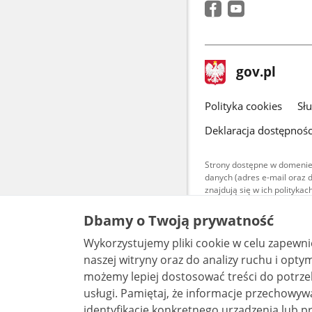
stopka
Strona
gov.pl
gov.pl
główna
gov.pl
Polityka cookies
Sł
Deklaracja dostępnośc
Strony dostępne w domenie
danych (adres e-mail oraz 
znajdują się w ich polityk
Treści teksto
Dbamy o Twoją prywatność
udostępniane
warunkach 4.0
Wykorzystujemy pliki cookie w celu zapewn
są udostępni
bez utworów z
naszej witryny oraz do analizy ruchu i optymalizacj
możemy lepiej dostosować treści do potrzeb
usługi. Pamiętaj, że informacje przechowywane w plikach cookie mogą pozwalać na
identyfikację konkretnego urządzenia lub pr