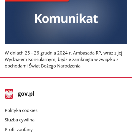
W dniach 25 - 26 grudnia 2024 r. Ambasada RP, wraz z jej
Wydziałem Konsularnym, będzie zamknięta w związku z
obchodami Świąt Bożego Narodzenia.
stopka
Strona
gov.pl
gov.pl
główna
gov.pl
Polityka cookies
Służba cywilna
Profil zaufany