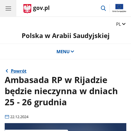
gov.pl
przejdź
do
wyszukiwar
Zmień 
PL
Polska w Arabii Saudyjskiej
MENU
Powrót
Ambasada RP w Rijadzie
będzie nieczynna w dniach
25 - 26 grudnia
22.12.2024