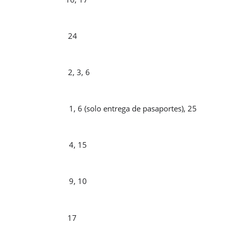
ZO
24
IL
2, 3, 6
YO
1, 6 (solo entrega de pasaportes), 25
IO
4, 15
IO
9, 10
STO
17