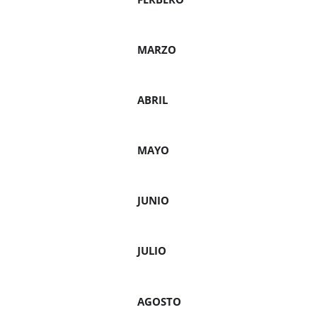
MAR
ABR
MA
JUN
JUL
AGO