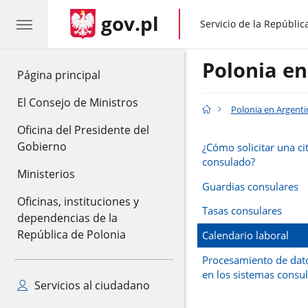
gov.pl
gov.pl
Servicio de la Repúblic
Polonia en
gov.pl
Página principal
El Consejo de Ministros
Polonia en Argenti
Oficina del Presidente del
Gobierno
¿Cómo solicitar una cit
consulado?
Ministerios
Guardias consulares
Oficinas, instituciones y
Tasas consulares
dependencias de la
República de Polonia
Calendario laboral
Procesamiento de dat
en los sistemas consu
Servicios al ciudadano