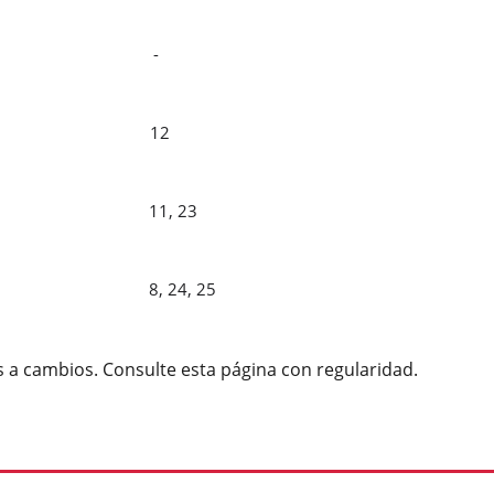
MBRE
-
BRE
12
MBRE
11, 23
MBRE
8,
24,
25
s a cambios. Consulte esta página con regularidad.