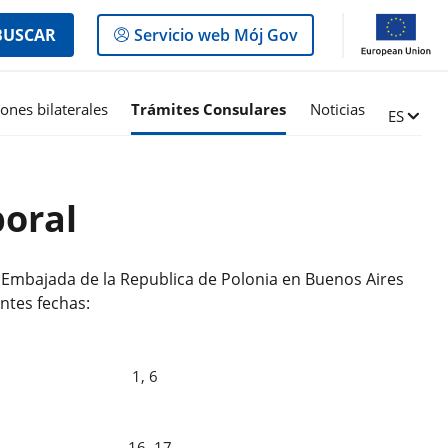
Logowanie
BUSCAR
Servicio web Mój Gov
do
panelu
iones bilaterales
Trámites Consulares
Noticias
Zmień ję
ES
boral
a Embajada de la Republica de Polonia en Buenos Aires
entes fechas:
RO
1, 6
ERO
16, 17