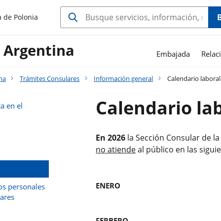
a de Polonia
 Argentina
Embajada
Relac
na
Trámites Consulares
Información general
Calendario laboral
Calendario la
a en el
En 2026
la Sección Consular de l
no atiende
al p
ú
blico en las sigui
ENE
os personales
lares
FERB