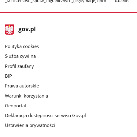
_Ministerstwo​_Spraw​_Zagranicznych​_(legitymacje).docx
0.02MB
stopka
Strona
gov.pl
gov.pl
główna
gov.pl
Polityka cookies
Służba cywilna
Profil zaufany
BIP
Prawa autorskie
Warunki korzystania
Geoportal
Deklaracja dostępności serwisu Gov.pl
Ustawienia prywatności