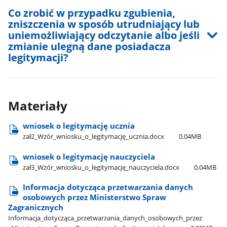
Co zrobić w przypadku zgubienia,
zniszczenia w sposób utrudniający lub
uniemożliwiający odczytanie albo jeśli
zmianie ulegną dane posiadacza
legitymacji?
Materiały
wniosek o legitymację ucznia
zał2​_Wzór​_wniosku​_o​_legitymację​_ucznia.docx
0.04MB
wniosek o legitymację nauczyciela
zał3​_Wzór​_wniosku​_o​_legitymację​_nauczyciela.docx
0.04MB
Informacja dotycząca przetwarzania danych
osobowych przez Ministerstwo Spraw
Zagranicznych
Informacja​_dotycząca​_przetwarzania​_danych​_osobowych​_przez​