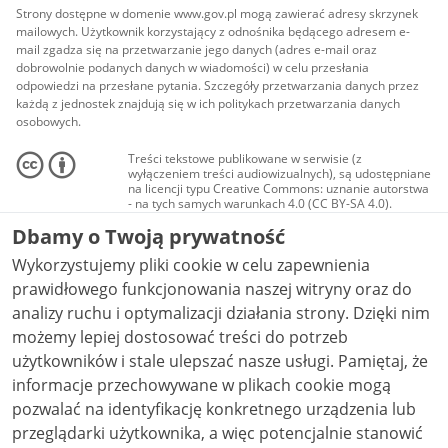
Strony dostępne w domenie www.gov.pl mogą zawierać adresy skrzynek
mailowych. Użytkownik korzystający z odnośnika będącego adresem e-
mail zgadza się na przetwarzanie jego danych (adres e-mail oraz
dobrowolnie podanych danych w wiadomości) w celu przesłania
odpowiedzi na przesłane pytania. Szczegóły przetwarzania danych przez
każdą z jednostek znajdują się w ich politykach przetwarzania danych
osobowych.
Treści tekstowe publikowane w serwisie (z
wyłączeniem treści audiowizualnych), są udostępniane
na licencji typu Creative Commons: uznanie autorstwa
- na tych samych warunkach 4.0 (CC BY-SA 4.0).
Materiały audiowizualne, w tym zdjęcia, materiały
Dbamy o Twoją prywatność
audio i wideo, są udostępniane na licencji typu
Creative Commons: uznanie autorstwa użycie
Wykorzystujemy pliki cookie w celu zapewnienia
niekomercyjne - bez utworów zależnych 4.0 (CC BY-
NC-ND 4.0), o ile nie jest to stwierdzone inaczej.
prawidłowego funkcjonowania naszej witryny oraz do
analizy ruchu i optymalizacji działania strony. Dzięki nim
możemy lepiej dostosować treści do potrzeb
użytkowników i stale ulepszać nasze usługi. Pamiętaj, że
informacje przechowywane w plikach cookie mogą
pozwalać na identyfikację konkretnego urządzenia lub
przeglądarki użytkownika, a więc potencjalnie stanowić