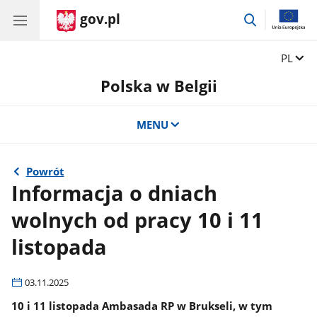
gov.pl
przejdź
do
wyszukiwar
Zmień 
PL
Polska w Belgii
MENU
Powrót
Informacja o dniach
wolnych od pracy 10 i 11
listopada
03.11.2025
10 i 11 listopada Ambasada RP w Brukseli, w tym