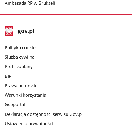
Ambasada RP w Brukseli
stopka
Strona
gov.pl
gov.pl
główna
gov.pl
Polityka cookies
Służba cywilna
Profil zaufany
BIP
Prawa autorskie
Warunki korzystania
Geoportal
Deklaracja dostępności serwisu Gov.pl
Ustawienia prywatności