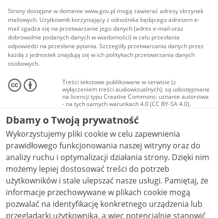
Strony dostępne w domenie www.gov.pl mogą zawierać adresy skrzynek
mailowych. Użytkownik korzystający z odnośnika będącego adresem e-
mail zgadza się na przetwarzanie jego danych (adres e-mail oraz
dobrowolnie podanych danych w wiadomości) w celu przesłania
odpowiedzi na przesłane pytania. Szczegóły przetwarzania danych przez
każdą z jednostek znajdują się w ich politykach przetwarzania danych
osobowych.
Treści tekstowe publikowane w serwisie (z
wyłączeniem treści audiowizualnych), są udostępniane
na licencji typu Creative Commons: uznanie autorstwa
- na tych samych warunkach 4.0 (CC BY-SA 4.0).
Materiały audiowizualne, w tym zdjęcia, materiały
Dbamy o Twoją prywatność
audio i wideo, są udostępniane na licencji typu
Creative Commons: uznanie autorstwa użycie
Wykorzystujemy pliki cookie w celu zapewnienia
niekomercyjne - bez utworów zależnych 4.0 (CC BY-
NC-ND 4.0), o ile nie jest to stwierdzone inaczej.
prawidłowego funkcjonowania naszej witryny oraz do
analizy ruchu i optymalizacji działania strony. Dzięki nim
możemy lepiej dostosować treści do potrzeb
użytkowników i stale ulepszać nasze usługi. Pamiętaj, że
informacje przechowywane w plikach cookie mogą
pozwalać na identyfikację konkretnego urządzenia lub
przeglądarki użytkownika, a więc potencjalnie stanowić