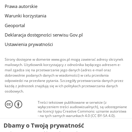
Prawa autorskie
Warunki korzystania
Geoportal
Deklaracja dostępności serwisu Gov.pl
Ustawienia prywatności
Strony dostępne w domenie www.gov.pl mogą zawierać adresy skrzynek
mailowych. Użytkownik korzystający z odnośnika będącego adresem e-
mail zgadza się na przetwarzanie jego danych (adres e-mail oraz
dobrowolnie podanych danych w wiadomości) w celu przesłania
odpowiedzi na przesłane pytania. Szczegóły przetwarzania danych przez
każdą z jednostek znajdują się w ich politykach przetwarzania danych
osobowych.
Treści tekstowe publikowane w serwisie (z
wyłączeniem treści audiowizualnych), są udostępniane
na licencji typu Creative Commons: uznanie autorstwa
- na tych samych warunkach 4.0 (CC BY-SA 4.0).
Materiały audiowizualne, w tym zdjęcia, materiały
Dbamy o Twoją prywatność
audio i wideo, są udostępniane na licencji typu
Creative Commons: uznanie autorstwa użycie