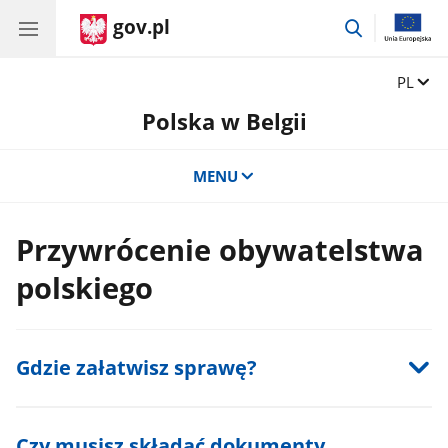
gov.pl
przejdź
do
wyszukiwar
Zmień 
PL
Polska w Belgii
MENU
Przywrócenie obywatelstwa
polskiego
Gdzie załatwisz sprawę?
Czy musisz składać dokumenty