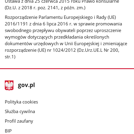
Ustawa z dnia 25 czerwca 2015 roku Prawo konsularne
(Dz.U. z 2018 r. poz. 2141, z późn. zm.)
Rozporządzenie Parlamentu Europejskiego i Rady (UE)
2016/1191 z dnia 6 lipca 2016 r. w sprawie promowania
swobodnego przepływu obywateli poprzez uproszczenie
wymogów dotyczących przedkładania określonych
dokumentów urzędowych w Unii Europejskiej i zmieniające
rozporządzenie (UE) nr 1024/2012 (Dz.Urz.UE.L Nr 200,
str.1)
stopka
Strona
gov.pl
gov.pl
główna
gov.pl
Polityka cookies
Służba cywilna
Profil zaufany
BIP