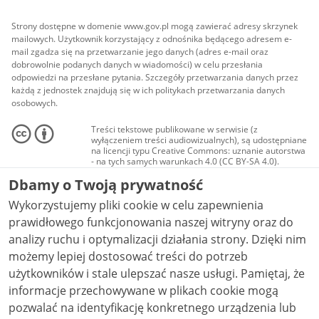
Strony dostępne w domenie www.gov.pl mogą zawierać adresy skrzynek
mailowych. Użytkownik korzystający z odnośnika będącego adresem e-
mail zgadza się na przetwarzanie jego danych (adres e-mail oraz
dobrowolnie podanych danych w wiadomości) w celu przesłania
odpowiedzi na przesłane pytania. Szczegóły przetwarzania danych przez
każdą z jednostek znajdują się w ich politykach przetwarzania danych
osobowych.
Treści tekstowe publikowane w serwisie (z
wyłączeniem treści audiowizualnych), są udostępniane
na licencji typu Creative Commons: uznanie autorstwa
- na tych samych warunkach 4.0 (CC BY-SA 4.0).
Materiały audiowizualne, w tym zdjęcia, materiały
Dbamy o Twoją prywatność
audio i wideo, są udostępniane na licencji typu
Creative Commons: uznanie autorstwa użycie
Wykorzystujemy pliki cookie w celu zapewnienia
niekomercyjne - bez utworów zależnych 4.0 (CC BY-
NC-ND 4.0), o ile nie jest to stwierdzone inaczej.
prawidłowego funkcjonowania naszej witryny oraz do
analizy ruchu i optymalizacji działania strony. Dzięki nim
możemy lepiej dostosować treści do potrzeb
użytkowników i stale ulepszać nasze usługi. Pamiętaj, że
informacje przechowywane w plikach cookie mogą
pozwalać na identyfikację konkretnego urządzenia lub