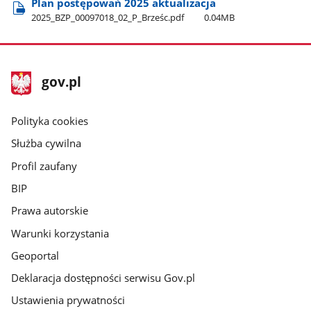
Plan postępowań 2025 aktualizacja
2025​_BZP​_00097018​_02​_P​_Brześc.pdf
0.04MB
stopka
Strona
gov.pl
gov.pl
główna
gov.pl
Polityka cookies
Służba cywilna
Profil zaufany
BIP
Prawa autorskie
Warunki korzystania
Geoportal
Deklaracja dostępności serwisu Gov.pl
Ustawienia prywatności