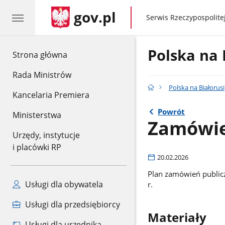
gov.pl
gov.pl
Serwis Rzeczypospolitej
Polska na 
gov.pl
Strona główna
Rada Ministrów
Polska na Białorusi
Kancelaria Premiera
Powrót
Ministerstwa
Zamówien
Urzędy, instytucje
i placówki RP
20.02.2026
Plan zamówień public
Usługi dla obywatela
r.
Usługi dla przedsiębiorcy
Materiały
Usługi dla urzędnika