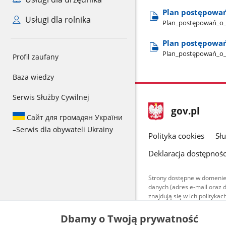
Plan postępowań
Usługi dla rolnika
Plan​_postępowań​_o​
Plan postępowań
Plan​_postępowań​_o​_
Profil zaufany
Baza wiedzy
Serwis Służby Cywilnej
stopka
Strona
gov.pl
gov.pl
Сайт для громадян України
główna
–
Serwis dla obywateli Ukrainy
gov.pl
Polityka cookies
Sł
Deklaracja dostępnośc
Strony dostępne w domenie
danych (adres e-mail oraz 
znajdują się w ich polityk
Treści teksto
Dbamy o Twoją prywatność
udostępniane