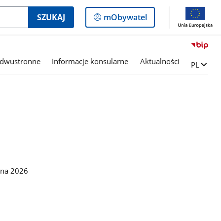
Logowanie
SZUKAJ
mObywatel
do
panelu
 dwustronne
Informacje konsularne
Aktualności
Zmień ję
PL
 na 2026