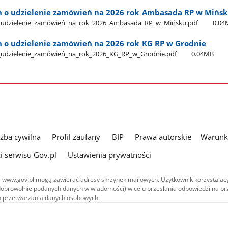
 o udzielenie zamówień na 2026 rok​_Ambasada RP w Mińs
_udzielenie​_zamówień​_na​_rok​_2026​_Ambasada​_RP​_w​_Mińsku.pdf
0.04
 o udzielenie zamówień na 2026 rok​_KG RP w Grodnie
udzielenie​_zamówień​_na​_rok​_2026​_KG​_RP​_w​_Grodnie.pdf
0.04MB
użba cywilna
Profil zaufany
BIP
Prawa autorskie
Warunki
i serwisu Gov.pl
Ustawienia prywatności
 www.gov.pl mogą zawierać adresy skrzynek mailowych. Użytkownik korzystający
dobrowolnie podanych danych w wiadomości) w celu przesłania odpowiedzi na prz
ach przetwarzania danych osobowych.
we publikowane w serwisie (z wyłączeniem treści audiowizualnych), są
 na licencji typu Creative Commons: uznanie autorstwa - na tych samych