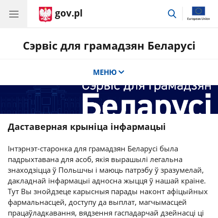
gov.pl
Перайсці
да
пошуку
Сэрвіс для грамадзян Беларусі
МЕНЮ
Даставерная крыніца інфармацыі
Інтэрнэт-старонка для грамадзян Беларусі была
падрыхтавана для асоб, якія вырашылі легальна
знаходзіцца ў Польшчы і маюць патрэбу ў зразумелай,
дакладнай інфармацыі адносна жыцця ў нашай краіне.
Тут Вы знойдзеце карысныя парады наконт афіцыйных
фармальнасцей, доступу да выплат, магчымасцей
працаўладкавання, вядзення гаспадарчай дзейнасці ці