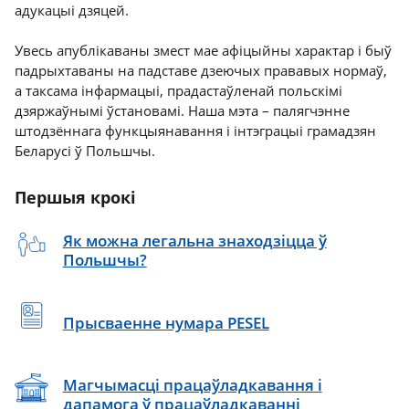
адукацыі дзяцей.
Увесь апублікаваны змест мае афіцыйны характар і быў
падрыхтаваны на падставе дзеючых прававых нормаў,
а таксама інфармацыі, прадастаўленай польскімі
дзяржаўнымі ўстановамі. Наша мэта – палягчэнне
штодзённага функцыянавання і інтэграцыі грамадзян
Беларусі ў Польшчы.
Першыя крокі
Як можна легальна знаходзіцца ў
Польшчы?
Прысваенне нумара PESEL
Магчымасці працаўладкавання і
дапамога ў працаўладкаванні