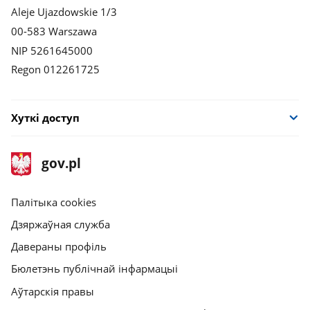
Aleje Ujazdowskie 1/3
00-583 Warszawa
NIP 5261645000
Regon 012261725
Хуткі доступ
stopka
Галоўная
gov.pl
gov.pl
старонка
gov.pl
Палітыка cookies
Дзяржаўная служба
Давераны профіль
Бюлетэнь публічнай інфармацыі
Аўтарскія правы