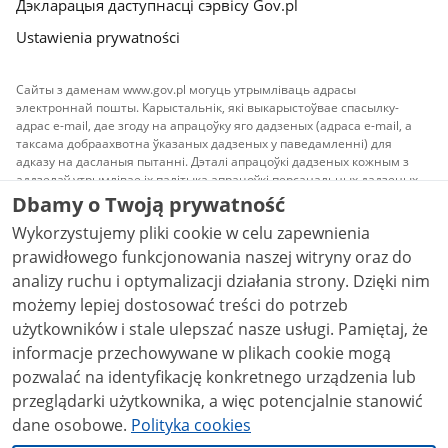
Дэкларацыя даступнасці сэрвісу Gov.pl
Ustawienia prywatności
Сайты з даменам www.gov.pl могуць утрымліваць адрасы
электроннай пошты. Карыстальнік, які выкарыстоўвае спасылку-
адрас e-mail, дае згоду на апрацоўку яго дадзеных (адраса e-mail, а
таксама добраахвотна ўказаных дадзеных у паведамленні) для
адказу на дасланыя пытанні. Дэталі апрацоўкі дадзеных кожным з
аддзелаў утрымлівае іх палітыка апрацоўкі персанальных дадзеных.
Dbamy o Twoją prywatność
Увесь інфармацыйны змест сайта даступны па
Wykorzystujemy pliki cookie w celu zapewnienia
ліцэнзіі
Прызнанне аўтарства 3.0 Польшча
, калі не
ўстаноўлена іншае.
prawidłowego funkcjonowania naszej witryny oraz do
analizy ruchu i optymalizacji działania strony. Dzięki nim
możemy lepiej dostosować treści do potrzeb
użytkowników i stale ulepszać nasze usługi. Pamiętaj, że
informacje przechowywane w plikach cookie mogą
pozwalać na identyfikację konkretnego urządzenia lub
przeglądarki użytkownika, a więc potencjalnie stanowić
dane osobowe.
Polityka cookies