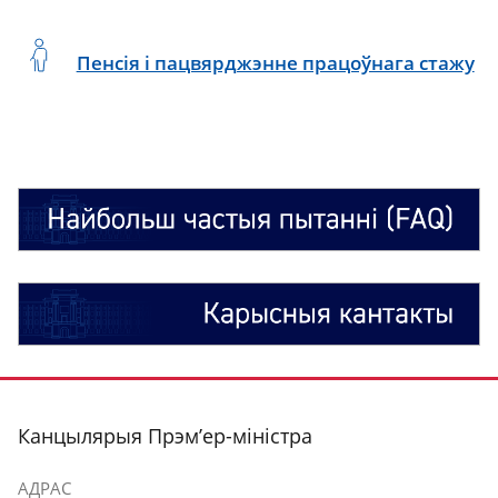
Пенсія і пацвярджэнне працоўнага стажу
Найбольш
частыя
пытанні
(FAQ)
Карысныя
кантакты
stopka
Канцылярыя Прэм’ер-міністра
АДРАС