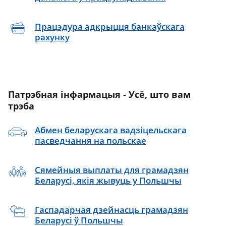
Працэдура адкрыцця банкаўскага
рахунку
Патрэбная інфармацыя - Усё, што вам
трэба
Абмен беларускага вадзіцельскага
пасведчання на польскае
Сямейныя выплаты для грамадзян
Беларусі, якія жывуць у Польшчы
Гаспадарчая дзейнасць грамадзян
Беларусі ў Польшчы