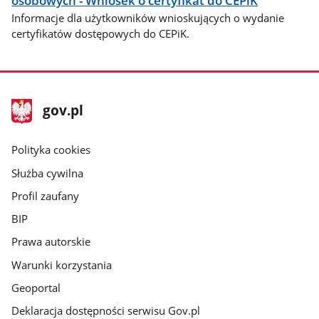
osobowych - Wniosek o certyfikat do CEPiK
Informacje dla użytkowników wnioskujących o wydanie
certyfikatów dostępowych do CEPiK.
stopka
Strona
gov.pl
gov.pl
główna
gov.pl
Polityka cookies
Służba cywilna
Profil zaufany
BIP
Prawa autorskie
Warunki korzystania
Geoportal
Deklaracja dostępności serwisu Gov.pl