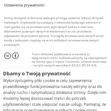
Ustawienia prywatności
Strony dostępne w domenie www.gov.pl mogą zawierać adresy skrzynek
mailowych. Użytkownik korzystający z odnośnika będącego adresem e-
mail zgadza się na przetwarzanie jego danych (adres e-mail oraz
dobrowolnie podanych danych w wiadomości) w celu przesłania
odpowiedzi na przesłane pytania. Szczegóły przetwarzania danych przez
każdą z jednostek znajdują się w ich politykach przetwarzania danych
osobowych.
Treści tekstowe publikowane w serwisie (z
wyłączeniem treści audiowizualnych), są udostępniane
na licencji typu Creative Commons: uznanie autorstwa
- na tych samych warunkach 4.0 (CC BY-SA 4.0).
Materiały audiowizualne, w tym zdjęcia, materiały
Dbamy o Twoją prywatność
audio i wideo, są udostępniane na licencji typu
Creative Commons: uznanie autorstwa użycie
Wykorzystujemy pliki cookie w celu zapewnienia
niekomercyjne - bez utworów zależnych 4.0 (CC BY-
NC-ND 4.0), o ile nie jest to stwierdzone inaczej.
prawidłowego funkcjonowania naszej witryny oraz do
analizy ruchu i optymalizacji działania strony. Dzięki nim
możemy lepiej dostosować treści do potrzeb
użytkowników i stale ulepszać nasze usługi. Pamiętaj, że
informacje przechowywane w plikach cookie mogą