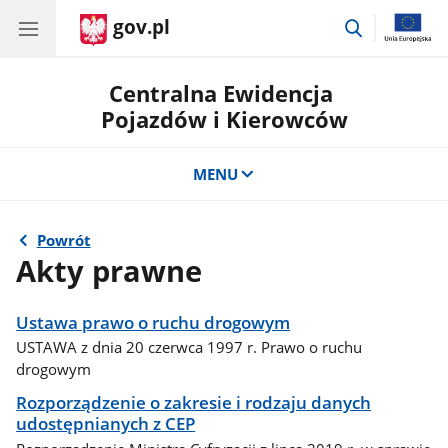
gov.pl
przejdź
do
wyszukiwar
Centralna Ewidencja
Pojazdów i Kierowców
MENU
Powrót
Akty prawne
Ustawa prawo o ruchu drogowym
USTAWA z dnia 20 czerwca 1997 r. Prawo o ruchu
drogowym
Rozporządzenie o zakresie i rodzaju danych
udostępnianych z CEP