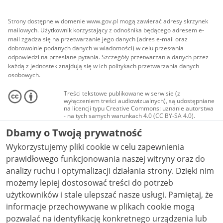
Strony dostępne w domenie www.gov.pl mogą zawierać adresy skrzynek
mailowych. Użytkownik korzystający z odnośnika będącego adresem e-
mail zgadza się na przetwarzanie jego danych (adres e-mail oraz
dobrowolnie podanych danych w wiadomości) w celu przesłania
odpowiedzi na przesłane pytania. Szczegóły przetwarzania danych przez
każdą z jednostek znajdują się w ich politykach przetwarzania danych
osobowych.
Treści tekstowe publikowane w serwisie (z
wyłączeniem treści audiowizualnych), są udostępniane
na licencji typu Creative Commons: uznanie autorstwa
- na tych samych warunkach 4.0 (CC BY-SA 4.0).
Materiały audiowizualne, w tym zdjęcia, materiały
Dbamy o Twoją prywatność
audio i wideo, są udostępniane na licencji typu
Creative Commons: uznanie autorstwa użycie
Wykorzystujemy pliki cookie w celu zapewnienia
niekomercyjne - bez utworów zależnych 4.0 (CC BY-
NC-ND 4.0), o ile nie jest to stwierdzone inaczej.
prawidłowego funkcjonowania naszej witryny oraz do
analizy ruchu i optymalizacji działania strony. Dzięki nim
możemy lepiej dostosować treści do potrzeb
użytkowników i stale ulepszać nasze usługi. Pamiętaj, że
informacje przechowywane w plikach cookie mogą
pozwalać na identyfikację konkretnego urządzenia lub