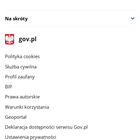
Na skróty
stopka
Strona
gov.pl
gov.pl
główna
gov.pl
Polityka cookies
Służba cywilna
Profil zaufany
BIP
Prawa autorskie
Warunki korzystania
Geoportal
Deklaracja dostępności serwisu Gov.pl
Ustawienia prywatności