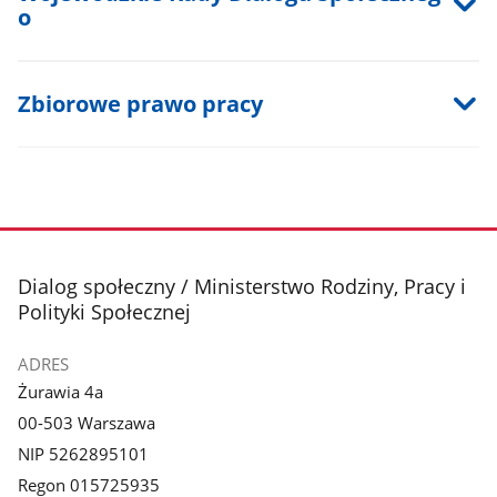
o
Zbiorowe prawo pracy
stopka
Dialog społeczny / Ministerstwo Rodziny, Pracy i
Polityki Społecznej
ADRES
Żurawia 4a
00-503 Warszawa
NIP 5262895101
Regon 015725935