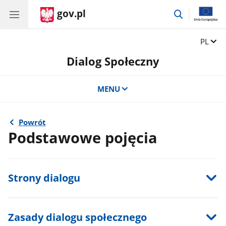
gov.pl
przejdź
do
wyszukiwar
Zmień 
PL
Dialog Społeczny
MENU
Powrót
Podstawowe pojęcia
Strony dialogu
Zasady dialogu społecznego