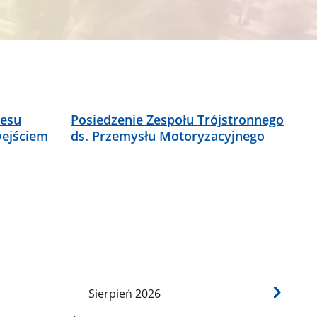
resu
Posiedzenie Zespołu Trójstronnego
wejściem
ds. Przemysłu Motoryzacyjnego
Sierpień
2026