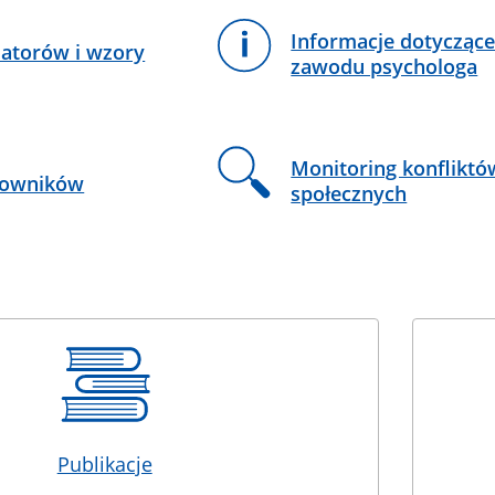
Informacje dotycząc
iatorów i wzory
zawodu psychologa
Monitoring konfliktó
cowników
społecznych
Publikacje