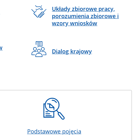
Układy zbiorowe pracy,
e
porozumienia zbiorowe i
wzory wniosków
w
Dialog krajowy
Podstawowe pojęcia