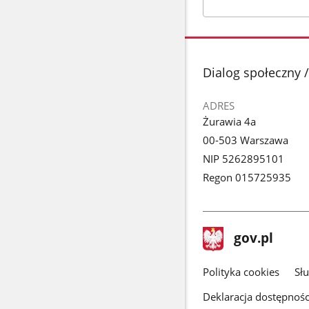
stopka
Dialog społeczny /
ADRES
Żurawia 4a
00-503 Warszawa
NIP 5262895101
Regon 015725935
stopka
Strona
gov.pl
gov.pl
główna
gov.pl
Polityka cookies
Sł
Deklaracja dostępnośc