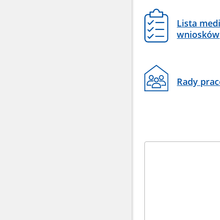
Lista med
wniosków
Rady pra