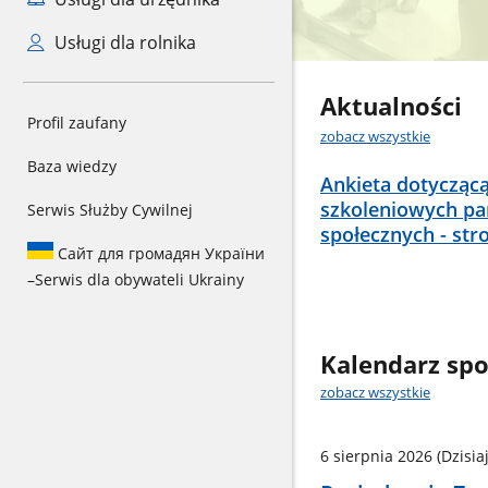
Usługi dla rolnika
Aktualności
Profil zaufany
zobacz wszystkie
Baza wiedzy
Ankieta dotycząc
szkoleniowych p
Serwis Służby Cywilnej
społecznych - str
Сайт для громадян України
–
Serwis dla obywateli Ukrainy
Kalendarz sp
zobacz wszystkie
6 sierpnia 2026
(Dzisiaj