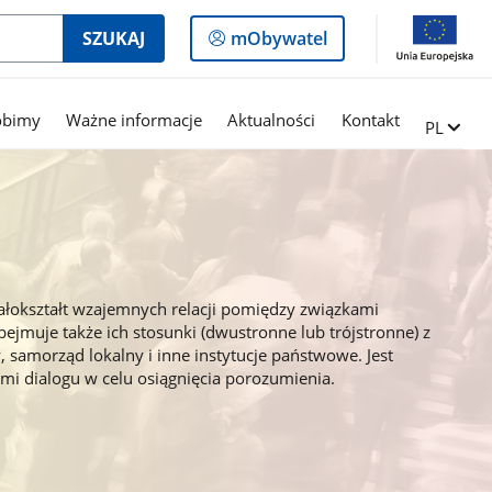
Logowanie
SZUKAJ
mObywatel
do
panelu
obimy
Ważne informacje
Aktualności
Kontakt
Zmień ję
PL
ałokształt wzajemnych relacji pomiędzy związkami
muje także ich stosunki (dwustronne lub trójstronne) z
 samorząd lokalny i inne instytucje państwowe. Jest
ami dialogu w celu osiągnięcia porozumienia.