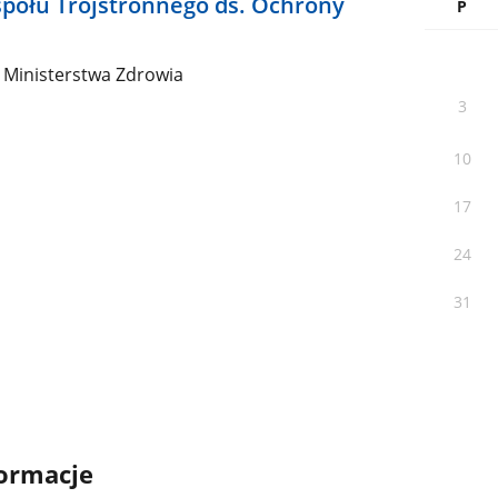
społu Trójstronnego ds. Ochrony
P
a Ministerstwa Zdrowia
3
10
17
24
31
formacje