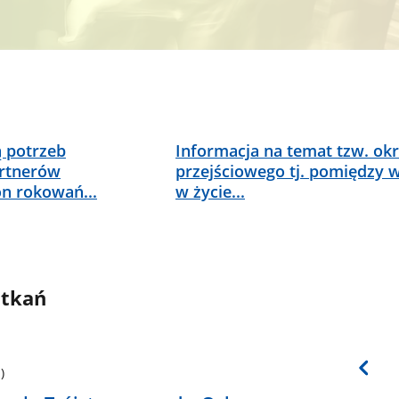
ą potrzeb
Informacja na temat tzw. ok
artnerów
przejściowego tj. pomiędzy 
on rokowań...
w życie...
otkań
)