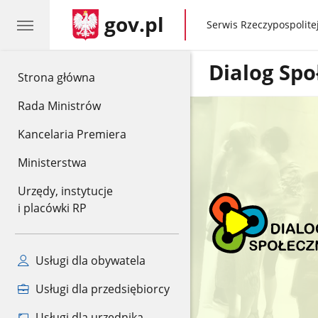
gov.pl
gov.pl
Serwis Rzeczypospolitej
Dialog Spo
gov.pl
Strona główna
Rada Ministrów
Kancelaria Premiera
Ministerstwa
Urzędy, instytucje
i placówki RP
Usługi dla obywatela
Usługi dla przedsiębiorcy
Usługi dla urzędnika