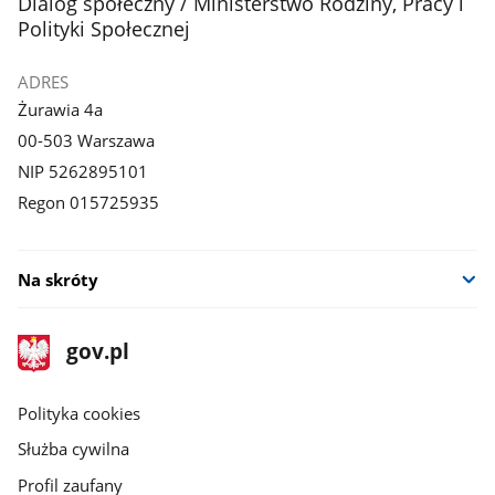
stopka
Dialog społeczny / Ministerstwo Rodziny, Pracy i
Polityki Społecznej
ADRES
Żurawia 4a
00-503 Warszawa
NIP 5262895101
Regon 015725935
Na skróty
stopka
Strona
gov.pl
gov.pl
główna
gov.pl
Polityka cookies
Służba cywilna
Profil zaufany