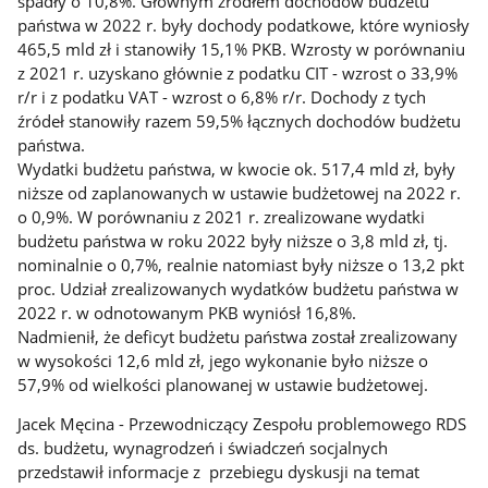
spadły o 10,8%. Głównym źródłem dochodów budżetu
państwa w 2022 r. były dochody podatkowe, które wyniosły
465,5 mld zł i stanowiły 15,1% PKB. Wzrosty w porównaniu
z 2021 r. uzyskano głównie z podatku CIT - wzrost o 33,9%
r/r i z podatku VAT - wzrost o 6,8% r/r. Dochody z tych
źródeł stanowiły razem 59,5% łącznych dochodów budżetu
państwa.
Wydatki budżetu państwa, w kwocie ok. 517,4 mld zł, były
niższe od zaplanowanych w ustawie budżetowej na 2022 r.
o 0,9%. W porównaniu z 2021 r. zrealizowane wydatki
budżetu państwa w roku 2022 były niższe o 3,8 mld zł, tj.
nominalnie o 0,7%, realnie natomiast były niższe o 13,2 pkt
proc. Udział zrealizowanych wydatków budżetu państwa w
2022 r. w odnotowanym PKB wyniósł 16,8%.
Nadmienił, że deficyt budżetu państwa został zrealizowany
w wysokości 12,6 mld zł, jego wykonanie było niższe o
57,9% od wielkości planowanej w ustawie budżetowej.
Jacek Męcina - Przewodniczący Zespołu problemowego RDS
ds. budżetu, wynagrodzeń i świadczeń socjalnych
przedstawił informacje z przebiegu dyskusji na temat