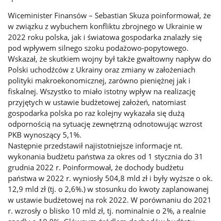
Wiceminister Finansów – Sebastian Skuza poinformował, że
w związku z wybuchem konfliktu zbrojnego w Ukrainie w
2022 roku polska, jak i światowa gospodarka znalazły się
pod wpływem silnego szoku podażowo-popytowego.
Wskazał, że skutkiem wojny był także gwałtowny napływ do
Polski uchodźców z Ukrainy oraz zmiany w założeniach
polityki makroekonomicznej, zarówno pieniężnej jak i
fiskalnej. Wszystko to miało istotny wpływ na realizację
przyjętych w ustawie budżetowej założeń, natomiast
gospodarka polska po raz kolejny wykazała się dużą
odpornością na sytuację zewnętrzną odnotowując wzrost
PKB wynoszący 5,1%.
Następnie przedstawił najistotniejsze informacje nt.
wykonania budżetu państwa za okres od 1 stycznia do 31
grudnia 2022 r. Poinformował, że dochody budżetu
państwa w 2022 r. wyniosły 504,8 mld zł i były wyższe o ok.
12,9 mld zł (tj. o 2,6%.) w stosunku do kwoty zaplanowanej
w ustawie budżetowej na rok 2022. W porównaniu do 2021
r. wzrosły o blisko 10 mld zł, tj. nominalnie o 2%, a realnie