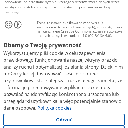
odpowiedzi na przesłane pytania. Szczegóły przetwarzania danych przez
każdą z jednostek znajdują się w ich politykach przetwarzania danych
osobowych.
Treści tekstowe publikowane w serwisie (z
wyłączeniem treści audiowizualnych), są udostępniane
na licencji typu Creative Commons: uznanie autorstwa
- na tych samych warunkach 4.0 (CC BY-SA 4.0).
Materiały audiowizualne, w tym zdjęcia, materiały
Dbamy o Twoją prywatność
audio i wideo, są udostępniane na licencji typu
Creative Commons: uznanie autorstwa użycie
Wykorzystujemy pliki cookie w celu zapewnienia
niekomercyjne - bez utworów zależnych 4.0 (CC BY-
NC-ND 4.0), o ile nie jest to stwierdzone inaczej.
prawidłowego funkcjonowania naszej witryny oraz do
analizy ruchu i optymalizacji działania strony. Dzięki nim
możemy lepiej dostosować treści do potrzeb
użytkowników i stale ulepszać nasze usługi. Pamiętaj, że
informacje przechowywane w plikach cookie mogą
pozwalać na identyfikację konkretnego urządzenia lub
przeglądarki użytkownika, a więc potencjalnie stanowić
dane osobowe.
Polityka cookies
Odrzuć