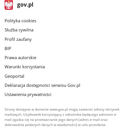
stopka
Strona
gov.pl
gov.pl
główna
gov.pl
Polityka cookies
Służba cywilna
Profil zaufany
BIP
Prawa autorskie
Warunki korzystania
Geoportal
Deklaracja dostępności serwisu Gov.pl
Ustawienia prywatności
Strony dostępne w domenie www.gov.pl mogą zawierać adresy skrzynek
mailowych. Użytkownik korzystający z odnośnika będącego adresem e-
mail zgadza się na przetwarzanie jego danych (adres e-mail oraz
dobrowolnie podanych danych w wiadomości) w celu przesłania