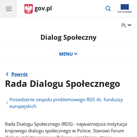
gov.pl
przejdź
do
wyszukiwar
Zmień 
PL
Dialog Społeczny
MENU
Powrót
Rada Dialogu Społecznego
Posiedzenie zespołu problemowego RDS ds. funduszy
europejskich
Rada Dialogu Społecznego (RDS) - najważniejsza instytucja
krajowego dialogu społecznego w Polsce. Stanowi forum