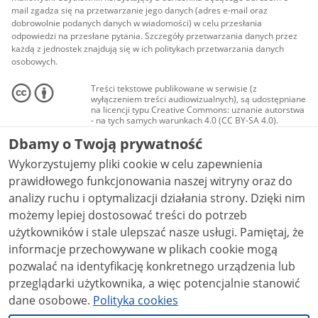
mail zgadza się na przetwarzanie jego danych (adres e-mail oraz
dobrowolnie podanych danych w wiadomości) w celu przesłania
odpowiedzi na przesłane pytania. Szczegóły przetwarzania danych przez
każdą z jednostek znajdują się w ich politykach przetwarzania danych
osobowych.
Treści tekstowe publikowane w serwisie (z
wyłączeniem treści audiowizualnych), są udostępniane
na licencji typu Creative Commons: uznanie autorstwa
- na tych samych warunkach 4.0 (CC BY-SA 4.0).
Materiały audiowizualne, w tym zdjęcia, materiały
Dbamy o Twoją prywatność
audio i wideo, są udostępniane na licencji typu
Creative Commons: uznanie autorstwa użycie
Wykorzystujemy pliki cookie w celu zapewnienia
niekomercyjne - bez utworów zależnych 4.0 (CC BY-
NC-ND 4.0), o ile nie jest to stwierdzone inaczej.
prawidłowego funkcjonowania naszej witryny oraz do
analizy ruchu i optymalizacji działania strony. Dzięki nim
możemy lepiej dostosować treści do potrzeb
użytkowników i stale ulepszać nasze usługi. Pamiętaj, że
informacje przechowywane w plikach cookie mogą
pozwalać na identyfikację konkretnego urządzenia lub
przeglądarki użytkownika, a więc potencjalnie stanowić
dane osobowe.
Polityka cookies