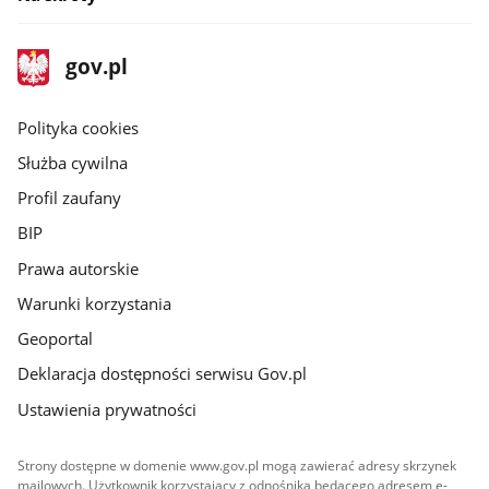
stopka
Strona
gov.pl
gov.pl
główna
gov.pl
Polityka cookies
Służba cywilna
Profil zaufany
BIP
Prawa autorskie
Warunki korzystania
Geoportal
Deklaracja dostępności serwisu Gov.pl
Ustawienia prywatności
Strony dostępne w domenie www.gov.pl mogą zawierać adresy skrzynek
mailowych. Użytkownik korzystający z odnośnika będącego adresem e-