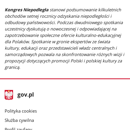
Kongres Niepodległa
stanowi podsumowanie kilkuletnich
obchodów setnej rocznicy odzyskania niepodległości i
odbudowy państwowości. Podczas dwudniowego spotkania
uczestnicy dyskutują o nowoczesnej i odpowiadającej na
zapotrzebowanie społeczne ofercie kulturalno-edukacyjnej
dla Polaków. Spotkanie w gronie ekspertów ze świata
kultury, edukacji oraz przedstawicieli władz centralnych i
samorządowych pozwala na skonfrontowanie różnych wizji i
propozycji dotyczących promocji Polski i polskiej kultury za
granicą.
stopka
Strona
gov.pl
gov.pl
główna
gov.pl
Polityka cookies
Służba cywilna
Profil zaufany