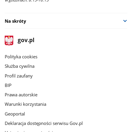
w godzinach: 8:15-16:15
Na skróty
stopka
Strona
gov.pl
gov.pl
główna
gov.pl
Polityka cookies
Służba cywilna
Profil zaufany
BIP
Prawa autorskie
Warunki korzystania
Geoportal
Deklaracja dostępności serwisu Gov.pl