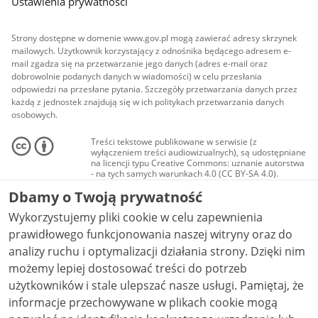
Ustawienia prywatności
Strony dostępne w domenie www.gov.pl mogą zawierać adresy skrzynek
mailowych. Użytkownik korzystający z odnośnika będącego adresem e-
mail zgadza się na przetwarzanie jego danych (adres e-mail oraz
dobrowolnie podanych danych w wiadomości) w celu przesłania
odpowiedzi na przesłane pytania. Szczegóły przetwarzania danych przez
każdą z jednostek znajdują się w ich politykach przetwarzania danych
osobowych.
Treści tekstowe publikowane w serwisie (z
wyłączeniem treści audiowizualnych), są udostępniane
na licencji typu Creative Commons: uznanie autorstwa
- na tych samych warunkach 4.0 (CC BY-SA 4.0).
Materiały audiowizualne, w tym zdjęcia, materiały
Dbamy o Twoją prywatność
audio i wideo, są udostępniane na licencji typu
Creative Commons: uznanie autorstwa użycie
Wykorzystujemy pliki cookie w celu zapewnienia
niekomercyjne - bez utworów zależnych 4.0 (CC BY-
NC-ND 4.0), o ile nie jest to stwierdzone inaczej.
prawidłowego funkcjonowania naszej witryny oraz do
analizy ruchu i optymalizacji działania strony. Dzięki nim
możemy lepiej dostosować treści do potrzeb
użytkowników i stale ulepszać nasze usługi. Pamiętaj, że
informacje przechowywane w plikach cookie mogą