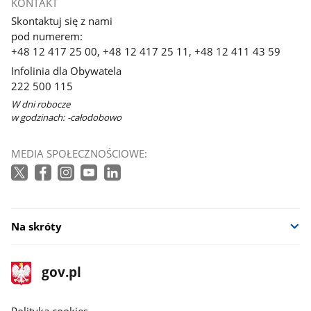
KONTAKT
Skontaktuj się z nami
pod numerem:
+48 12 417 25 00, +48 12 417 25 11, +48 12 411 43 59
Infolinia dla Obywatela
222 500 115
W dni robocze
w godzinach: -całodobowo
MEDIA SPOŁECZNOŚCIOWE:
Na skróty
stopka
Strona
gov.pl
gov.pl
główna
gov.pl
Polityka cookies