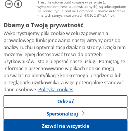
Treści tekstowe publikowane w serwisie (z
wyłączeniem treści audiowizualnych), są udostępniane
na licencji typu Creative Commons: uznanie autorstwa
- na tych samych warunkach 4.0 (CC BY-SA 4.0).
Materiały audiowizualne, w tym zdjęcia, materiały
Dbamy o Twoją prywatność
audio i wideo, są udostępniane na licencji typu
Creative Commons: uznanie autorstwa użycie
Wykorzystujemy pliki cookie w celu zapewnienia
niekomercyjne - bez utworów zależnych 4.0 (CC BY-
NC-ND 4.0), o ile nie jest to stwierdzone inaczej.
prawidłowego funkcjonowania naszej witryny oraz do
analizy ruchu i optymalizacji działania strony. Dzięki nim
możemy lepiej dostosować treści do potrzeb
użytkowników i stale ulepszać nasze usługi. Pamiętaj, że
informacje przechowywane w plikach cookie mogą
pozwalać na identyfikację konkretnego urządzenia lub
przeglądarki użytkownika, a więc potencjalnie stanowić
dane osobowe.
Polityka cookies
Odrzuć
Spersonalizuj
Zezwól na wszystkie