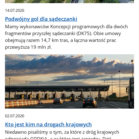
14.07.2026
Podwójny gol dla sądeczanki
Mamy wykonawców Koncepcji programowych dla dwóch
fragmentów przyszłej sądeczanki (DK75). Obie umowy
obejmują razem 14,7 km tras, a łączna wartość prac
przewyższa 19 mln zł.
02.07.2026
Kto jest kim na drogach krajowych
Niedawno pisaliśmy o tym, za które z dróg krajowych
odpowiada GDDKiA, a za które inni zarządcy. Dziś