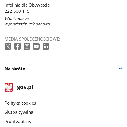
Infolinia dla Obywatela
222 500 115
W dni robocze
w godzinach: -całodobowo
MEDIA SPOŁECZNOŚCIOWE:
Na skróty
stopka
Strona
gov.pl
gov.pl
główna
gov.pl
Polityka cookies
Służba cywilna
Profil zaufany