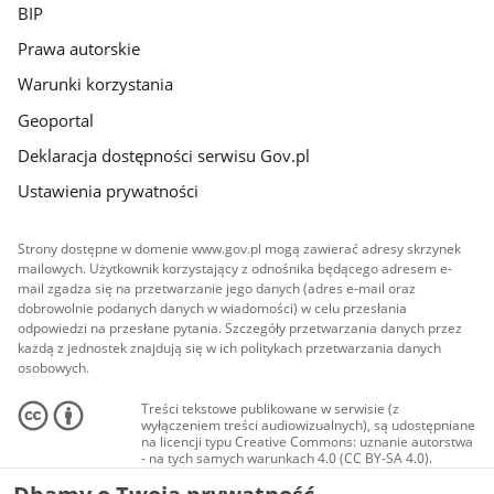
BIP
Prawa autorskie
Warunki korzystania
Geoportal
Deklaracja dostępności serwisu Gov.pl
Ustawienia prywatności
Strony dostępne w domenie www.gov.pl mogą zawierać adresy skrzynek
mailowych. Użytkownik korzystający z odnośnika będącego adresem e-
mail zgadza się na przetwarzanie jego danych (adres e-mail oraz
dobrowolnie podanych danych w wiadomości) w celu przesłania
odpowiedzi na przesłane pytania. Szczegóły przetwarzania danych przez
każdą z jednostek znajdują się w ich politykach przetwarzania danych
osobowych.
Treści tekstowe publikowane w serwisie (z
wyłączeniem treści audiowizualnych), są udostępniane
na licencji typu Creative Commons: uznanie autorstwa
- na tych samych warunkach 4.0 (CC BY-SA 4.0).
Materiały audiowizualne, w tym zdjęcia, materiały
audio i wideo, są udostępniane na licencji typu