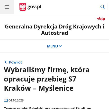
gov.pl
pr
d
w
Generalna Dyrekcja Dróg Krajowych i
Autostrad
MENU
Powrót
Wybraliśmy firmę, która
opracuje przebieg S7
Kraków – Myślenice
04.10.2023
Transprojekt Gdański ma przygotować Studium