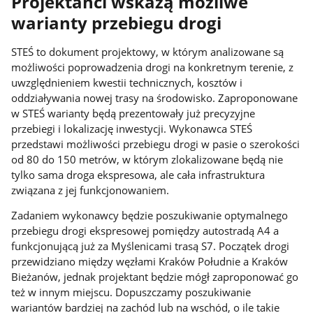
Projektanci wskażą możliwe
warianty przebiegu drogi
STEŚ to dokument projektowy, w którym analizowane są
możliwości poprowadzenia drogi na konkretnym terenie, z
uwzględnieniem kwestii technicznych, kosztów i
oddziaływania nowej trasy na środowisko. Zaproponowane
w STEŚ warianty będą prezentowały już precyzyjne
przebiegi i lokalizację inwestycji. Wykonawca STEŚ
przedstawi możliwości przebiegu drogi w pasie o szerokości
od 80 do 150 metrów, w którym zlokalizowane będą nie
tylko sama droga ekspresowa, ale cała infrastruktura
związana z jej funkcjonowaniem.
Zadaniem wykonawcy będzie poszukiwanie optymalnego
przebiegu drogi ekspresowej pomiędzy autostradą A4 a
funkcjonującą już za Myślenicami trasą S7. Początek drogi
przewidziano między węzłami Kraków Południe a Kraków
Bieżanów, jednak projektant będzie mógł zaproponować go
też w innym miejscu. Dopuszczamy poszukiwanie
wariantów bardziej na zachód lub na wschód, o ile takie