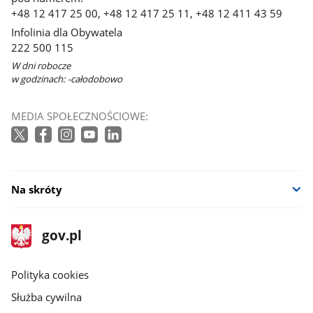
+48 12 417 25 00, +48 12 417 25 11, +48 12 411 43 59
Infolinia dla Obywatela
222 500 115
W dni robocze
w godzinach: -całodobowo
MEDIA SPOŁECZNOŚCIOWE:
Na skróty
stopka
Strona
gov.pl
gov.pl
główna
gov.pl
Polityka cookies
Służba cywilna