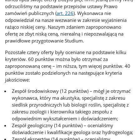
odrzuciliśmy na podstawie przepisów ustawy Prawo
zamówień publicznych (
art. 226
). Wykonawca nie
odpowiedział na nasze wezwanie w zakresie wyjaśnienia
rażąco niskiej ceny. Naszym zdaniem zaproponowano
ofertę ze zbyt niską ceną, nierealną i niepozwalającą na
prawidłowe przygotowanie Studium.
Pozostałe cztery oferty były oceniane na podstawie kilku
kryteriów. 60 punktów można było otrzymać za
zaproponowaną cenę – im niższa, tym więcej punktów. 40
punktów zostało podzielonych na następujące kryteria
jakościowe:
Zespół środowiskowy (12 punktów) – mógł je otrzymać
wykonawca, który ma akustyka, specjalistę z zakresu
siedlisk przyrodniczych lub biologii roślin, specjalistę z
zakresu zoologii i kierownika takiego zespołu z
odpowiednim wykształceniem i doświadczeniem;
Zespół geologiczny (14 punktów) – ocenialiśmy
doświadczenie i kwalifikacje geologa oraz hydrogeologa;
Zespół ekspertów (14 punktów) – ocenialiśmy