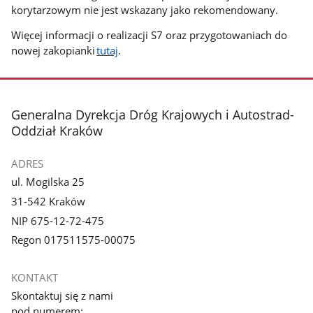
korytarzowym nie jest wskazany jako rekomendowany.
Więcej informacji o realizacji S7 oraz przygotowaniach do
nowej zakopianki
tutaj
.
stopka
Generalna Dyrekcja Dróg Krajowych i Autostrad-
Oddział Kraków
ADRES
ul. Mogilska 25
31-542 Kraków
NIP 675-12-72-475
Regon 017511575-00075
KONTAKT
Skontaktuj się z nami
pod numerem: