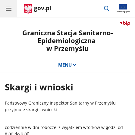
gov.pl
przejdź
do
wyszukiwar
Graniczna Stacja Sanitarno-
Epidemiologiczna
w Przemyślu
MENU
Skargi i wnioski
Państwowy Graniczny Inspektor Sanitarny w Przemyślu
przyjmuje skargi i wnioski
codziennie w dni robocze, z wyjątkiem wtorków w godz. od
0
8.00 do 9.0