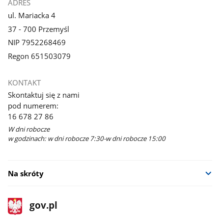
ADRES
ul. Mariacka 4
37 - 700 Przemyśl
NIP 7952268469
Regon 651503079
KONTAKT
Skontaktuj się z nami
pod numerem:
16 678 27 86
W dni robocze
w godzinach: w dni robocze 7:30-w dni robocze 15:00
Na skróty
stopka
Strona
gov.pl
gov.pl
główna