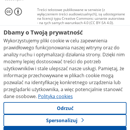
Treści tekstowe publikowane w serwisie (z
wyłączeniem treści audiowizualnych), są udostępniane
na licencji typu Creative Commons: uznanie autorstwa
- na tych samych warunkach 4.0 (CC BY-SA 4.0).
Materiały audiowizualne, w tym zdjęcia, materiały
Dbamy o Twoją prywatność
audio i wideo, są udostępniane na licencji typu
Creative Commons: uznanie autorstwa użycie
Wykorzystujemy pliki cookie w celu zapewnienia
niekomercyjne - bez utworów zależnych 4.0 (CC BY-
NC-ND 4.0), o ile nie jest to stwierdzone inaczej.
prawidłowego funkcjonowania naszej witryny oraz do
analizy ruchu i optymalizacji działania strony. Dzięki nim
możemy lepiej dostosować treści do potrzeb
użytkowników i stale ulepszać nasze usługi. Pamiętaj, że
informacje przechowywane w plikach cookie mogą
pozwalać na identyfikację konkretnego urządzenia lub
przeglądarki użytkownika, a więc potencjalnie stanowić
dane osobowe.
Polityka cookies
Odrzuć
Spersonalizuj