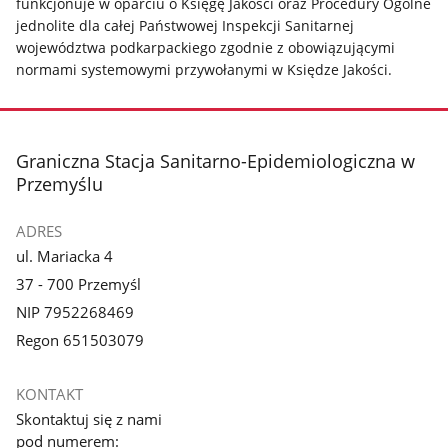
funkcjonuje w oparciu o Księgę Jakości oraz Procedury Ogólne
jednolite dla całej Państwowej Inspekcji Sanitarnej
województwa podkarpackiego zgodnie z obowiązującymi
normami systemowymi przywołanymi w Księdze Jakości.
stopka
Graniczna Stacja Sanitarno-Epidemiologiczna w
Przemyślu
ADRES
ul. Mariacka 4
37 - 700 Przemyśl
NIP 7952268469
Regon 651503079
KONTAKT
Skontaktuj się z nami
pod numerem: