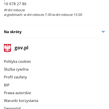
16 678 27 86
W dni robocze
w godzinach: w dni robocze 7:30-w dni robocze 15:00
Na skróty
stopka
Strona
gov.pl
gov.pl
główna
gov.pl
Polityka cookies
Służba cywilna
Profil zaufany
BIP
Prawa autorskie
Warunki korzystania
Geoportal