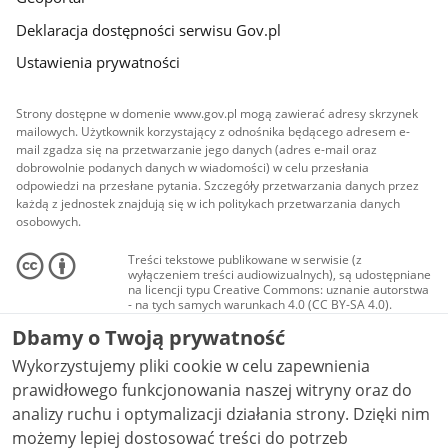
Deklaracja dostępności serwisu Gov.pl
Ustawienia prywatności
Strony dostępne w domenie www.gov.pl mogą zawierać adresy skrzynek
mailowych. Użytkownik korzystający z odnośnika będącego adresem e-
mail zgadza się na przetwarzanie jego danych (adres e-mail oraz
dobrowolnie podanych danych w wiadomości) w celu przesłania
odpowiedzi na przesłane pytania. Szczegóły przetwarzania danych przez
każdą z jednostek znajdują się w ich politykach przetwarzania danych
osobowych.
Treści tekstowe publikowane w serwisie (z
wyłączeniem treści audiowizualnych), są udostępniane
na licencji typu Creative Commons: uznanie autorstwa
- na tych samych warunkach 4.0 (CC BY-SA 4.0).
Materiały audiowizualne, w tym zdjęcia, materiały
Dbamy o Twoją prywatność
audio i wideo, są udostępniane na licencji typu
Creative Commons: uznanie autorstwa użycie
Wykorzystujemy pliki cookie w celu zapewnienia
niekomercyjne - bez utworów zależnych 4.0 (CC BY-
NC-ND 4.0), o ile nie jest to stwierdzone inaczej.
prawidłowego funkcjonowania naszej witryny oraz do
analizy ruchu i optymalizacji działania strony. Dzięki nim
możemy lepiej dostosować treści do potrzeb