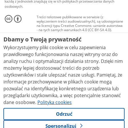
każdą z jednostek znajdują się w ich politykach przetwarzania danych
osobowych.
Treści tekstowe publikowane w serwisie (z
wyłączeniem treści audiowizualnych), są udostępniane
na licencji typu Creative Commons: uznanie autorstwa
- na tych samych warunkach 4.0 (CC BY-SA 4.0).
Materiały audiowizualne, w tym zdjęcia, materiały
Dbamy o Twoją prywatność
audio i wideo, są udostępniane na licencji typu
Creative Commons: uznanie autorstwa użycie
Wykorzystujemy pliki cookie w celu zapewnienia
niekomercyjne - bez utworów zależnych 4.0 (CC BY-
NC-ND 4.0), o ile nie jest to stwierdzone inaczej.
prawidłowego funkcjonowania naszej witryny oraz do
analizy ruchu i optymalizacji działania strony. Dzięki nim
możemy lepiej dostosować treści do potrzeb
użytkowników i stale ulepszać nasze usługi. Pamiętaj, że
informacje przechowywane w plikach cookie mogą
pozwalać na identyfikację konkretnego urządzenia lub
przeglądarki użytkownika, a więc potencjalnie stanowić
dane osobowe.
Polityka cookies
Odrzuć
Spersonalizuj