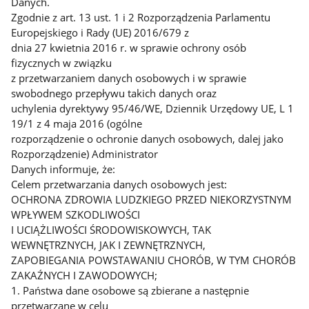
Danych.
Zgodnie z art. 13 ust. 1 i 2 Rozporządzenia Parlamentu
Europejskiego i Rady (UE) 2016/679 z
dnia 27 kwietnia 2016 r. w sprawie ochrony osób
fizycznych w związku
z przetwarzaniem danych osobowych i w sprawie
swobodnego przepływu takich danych oraz
uchylenia dyrektywy 95/46/WE, Dziennik Urzędowy UE, L 1
19/1 z 4 maja 2016 (ogólne
rozporządzenie o ochronie danych osobowych, dalej jako
Rozporządzenie) Administrator
Danych informuje, że:
Celem przetwarzania danych osobowych jest:
OCHRONA ZDROWIA LUDZKIEGO PRZED NIEKORZYSTNYM
WPŁYWEM SZKODLIWOŚCI
I UCIĄŻLIWOŚCI ŚRODOWISKOWYCH, TAK
WEWNĘTRZNYCH, JAK I ZEWNĘTRZNYCH,
ZAPOBIEGANIA POWSTAWANIU CHORÓB, W TYM CHORÓB
ZAKAŹNYCH I ZAWODOWYCH;
1. Państwa dane osobowe są zbierane a następnie
przetwarzane w celu