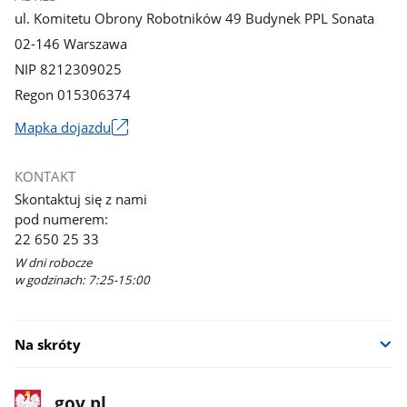
ul. Komitetu Obrony Robotników 49 Budynek PPL Sonata
02-146 Warszawa
NIP 8212309025
Regon 015306374
Mapka dojazdu
Link
otworzy
KONTAKT
się
Skontaktuj się z nami
w
pod numerem:
nowym
22 650 25 33
oknie
W dni robocze
w godzinach: 7:25-15:00
Na skróty
stopka
Strona
gov.pl