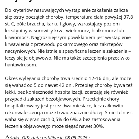
Do kryteriów nasuwających wystąpienie zakażenia zalicza
się: ostry początek choroby, temperatura ciała powyżej 37,8
st. C, bóle brzucha, karku i głowy, wzrastający poziom
kreatyniny w surowicy krwi, wielomocz, białkomocz lub
krwiomocz. Najgroźniejszym powikłaniem jest wystąpienie
krwawienia z przewodu pokarmowego oraz zakrzepów
naczyniowych. Nie istnieje specyficzne leczenie zakażenia –
leczy się je objawowo. Nie ma także szczepienia przeciwko
hantawirusom.
Okres wylęgania choroby trwa średnio 12-16 dni, ale może
się wahać od 5 do nawet 42 dni. Przebieg choroby bywa też
lekki, bez konieczności hospitalizacji, zdarzają się również
przypadki zakażeń bezobjawowych. Przeciętnie chory
hospitalizowany jest przez dwa miesiące, lecz całkowita
rekonwalescencja może trwać znacznie dłużej. Śmiertelność
waha się w granicach 0,5% do 6%, a bez zastosowania
leczenia objawowego może sięgać nawet 30%.
Źródło: GIS; data publikacji: 08.05.2026 r.