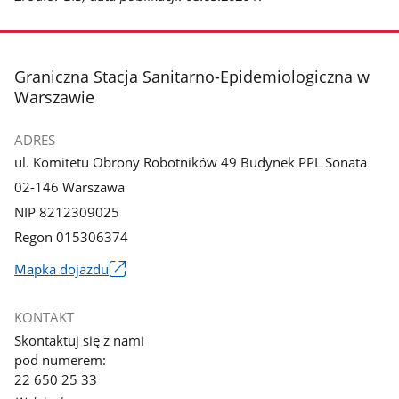
stopka
Graniczna Stacja Sanitarno-Epidemiologiczna w
Warszawie
ADRES
ul. Komitetu Obrony Robotników 49 Budynek PPL Sonata
02-146 Warszawa
NIP 8212309025
Regon 015306374
Mapka dojazdu
Link
otworzy
KONTAKT
się
Skontaktuj się z nami
w
pod numerem:
nowym
22 650 25 33
oknie