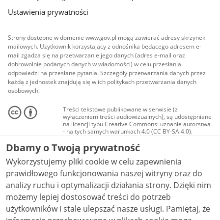
Ustawienia prywatności
Strony dostępne w domenie www.gov.pl mogą zawierać adresy skrzynek
mailowych. Użytkownik korzystający z odnośnika będącego adresem e-
mail zgadza się na przetwarzanie jego danych (adres e-mail oraz
dobrowolnie podanych danych w wiadomości) w celu przesłania
odpowiedzi na przesłane pytania. Szczegóły przetwarzania danych przez
każdą z jednostek znajdują się w ich politykach przetwarzania danych
osobowych.
Treści tekstowe publikowane w serwisie (z
wyłączeniem treści audiowizualnych), są udostępniane
na licencji typu Creative Commons: uznanie autorstwa
- na tych samych warunkach 4.0 (CC BY-SA 4.0).
Materiały audiowizualne, w tym zdjęcia, materiały
Dbamy o Twoją prywatność
audio i wideo, są udostępniane na licencji typu
Creative Commons: uznanie autorstwa użycie
Wykorzystujemy pliki cookie w celu zapewnienia
niekomercyjne - bez utworów zależnych 4.0 (CC BY-
NC-ND 4.0), o ile nie jest to stwierdzone inaczej.
prawidłowego funkcjonowania naszej witryny oraz do
analizy ruchu i optymalizacji działania strony. Dzięki nim
możemy lepiej dostosować treści do potrzeb
użytkowników i stale ulepszać nasze usługi. Pamiętaj, że