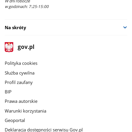
W dni robocze
w godzinach: 7:25-15:00
Na skróty
stopka
Strona
gov.pl
gov.pl
główna
gov.pl
Polityka cookies
Służba cywilna
Profil zaufany
BIP
Prawa autorskie
Warunki korzystania
Geoportal
Deklaracja dostępności serwisu Gov.pl