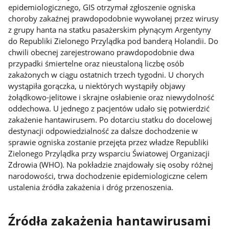
epidemiologicznego, GIS otrzymał zgłoszenie ogniska
choroby zakaźnej prawdopodobnie wywołanej przez wirusy
z grupy hanta na statku pasażerskim płynącym Argentyny
do Republiki Zielonego Przylądka pod banderą Holandii. Do
chwili obecnej zarejestrowano prawdopodobnie dwa
przypadki śmiertelne oraz nieustaloną liczbę osób
zakażonych w ciągu ostatnich trzech tygodni. U chorych
wystąpiła gorączka, u niektórych wystąpiły objawy
żołądkowo-jelitowe i skrajne osłabienie oraz niewydolność
oddechowa. U jednego z pacjentów udało się potwierdzić
zakażenie hantawirusem. Po dotarciu statku do docelowej
destynacji odpowiedzialność za dalsze dochodzenie w
sprawie ogniska zostanie przejęta przez władze Republiki
Zielonego Przylądka przy wsparciu Światowej Organizacji
Zdrowia (WHO). Na pokładzie znajdowały się osoby różnej
narodowości, trwa dochodzenie epidemiologiczne celem
ustalenia źródła zakażenia i dróg przenoszenia.
Źródła zakażenia hantawirusami