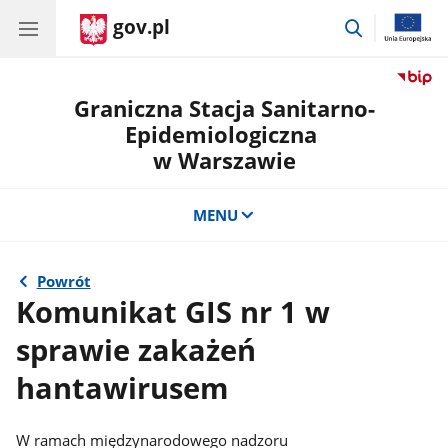
gov.pl
przejdź
do
wyszukiwar
Graniczna Stacja Sanitarno-
Epidemiologiczna
w Warszawie
MENU
Powrót
Komunikat GIS nr 1 w
sprawie zakażeń
hantawirusem
W ramach międzynarodowego nadzoru