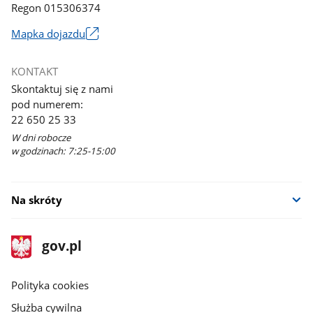
Regon 015306374
Mapka dojazdu
Link
otworzy
KONTAKT
się
Skontaktuj się z nami
w
pod numerem:
nowym
22 650 25 33
oknie
W dni robocze
w godzinach: 7:25-15:00
Na skróty
stopka
Strona
gov.pl
gov.pl
główna
gov.pl
Polityka cookies
Służba cywilna