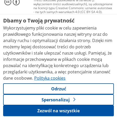
Treści tekstowe publikowane w serwisie (z
wyłączeniem treści audiowizualnych), są udostępniane
na licencji typu Creative Commons: uznanie autorstwa
- na tych samych warunkach 4.0 (CC BY-SA 4.0).
Materiały audiowizualne, w tym zdjęcia, materiały
Dbamy o Twoją prywatność
audio i wideo, są udostępniane na licencji typu
Creative Commons: uznanie autorstwa użycie
Wykorzystujemy pliki cookie w celu zapewnienia
niekomercyjne - bez utworów zależnych 4.0 (CC BY-
NC-ND 4.0), o ile nie jest to stwierdzone inaczej.
prawidłowego funkcjonowania naszej witryny oraz do
analizy ruchu i optymalizacji działania strony. Dzięki nim
możemy lepiej dostosować treści do potrzeb
użytkowników i stale ulepszać nasze usługi. Pamiętaj, że
informacje przechowywane w plikach cookie mogą
pozwalać na identyfikację konkretnego urządzenia lub
przeglądarki użytkownika, a więc potencjalnie stanowić
dane osobowe.
Polityka cookies
Odrzuć
Spersonalizuj
Zezwól na wszystkie