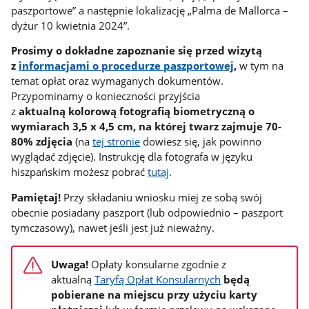
paszportowe” a następnie lokalizację „Palma de Mallorca –
dyżur 10 kwietnia 2024”.
Prosimy o dokładne zapoznanie się przed wizytą
z
informacjami o procedurze paszportowej
,
w tym na
temat opłat oraz wymaganych dokumentów.
Przypominamy o konieczności przyjścia
z
aktualną
kolorową fotografią biometryczną
o
wymiarach 3,5 x 4,5 cm, na której twarz zajmuje 70-
80% zdjęcia
(na
tej stronie
dowiesz się, jak powinno
wyglądać zdjęcie). Instrukcję dla fotografa w języku
hiszpańskim możesz pobrać
tutaj
.
Pamiętaj!
Przy składaniu wniosku miej ze sobą swój
obecnie posiadany paszport (lub odpowiednio – paszport
tymczasowy), nawet jeśli jest już nieważny.
Uwaga!
Opłaty konsularne zgodnie z
aktualną
Taryfą Opłat Konsularnych
będą
pobierane na miejscu przy użyciu
karty