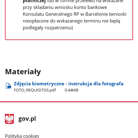
płatniczej
lub w formie przelewu na wskazane
przy składaniu wniosku konto bankowe
Konsulatu Generalnego RP w Barcelonie (wnioski
nieopłacone do wskazanego terminu nie będą
podlegały rozpatrzeniu)
Materiały
Zdjęcia biometryczne - instrukcja dla fotografa
FOTO​_REQUISITOS.pdf
0.44MB
stopka
Strona
gov.pl
gov.pl
główna
gov.pl
Polityka cookies