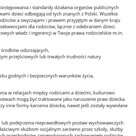
 postępowania i standardy działania organów publicznych
mi dzieci odbiegają od tych znanych z Polski. Wszelkie
odziców a zwyczajami i prawem przyjętym w danym kraju
ekwencjami dla rodziców, łącznie z odebraniem dzieci.
owych władz i ingerencji w Twoje prawa rodzicielskie m.in.
 środków odurzających,
ym przejściowych lub trwałych trudności natury
ecku godnych i bezpiecznych warunków życia,
nia w relacjach między rodzicami a dziećmi, kulturowo
ństwach mogą być traktowane jako naruszenie praw dziecka.
k czy inne formy karcenia dziecka, nawet jeśli zostały wywołane
ki lub podejrzenia nieprawidłowych postaw wychowawczych
łaściwym służbom socjalnym zarówno przez szkoły, służby
ych przechodniów zaniepokojonych zachowaniem rodziców