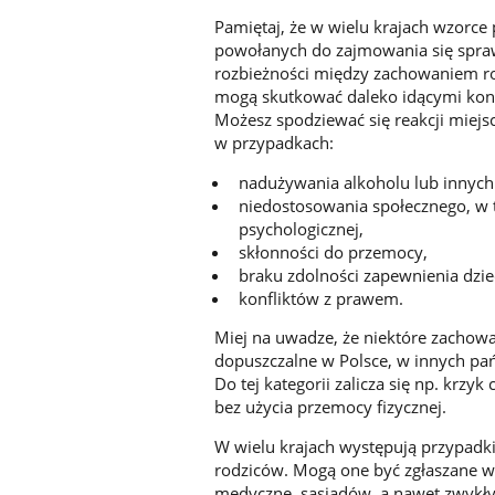
Pamiętaj, że w wielu krajach wzorce
powołanych do zajmowania się sprawa
rozbieżności między zachowaniem r
mogą skutkować daleko idącymi kons
Możesz spodziewać się reakcji miejsc
w przypadkach:
nadużywania alkoholu lub innych
niedostosowania społecznego, w t
psychologicznej,
skłonności do przemocy,
braku zdolności zapewnienia dzi
konfliktów z prawem.
Miej na uwadze, że niektóre zachowa
dopuszczalne w Polsce, w innych pa
Do tej kategorii zalicza się np. krzy
bez użycia przemocy fizycznej.
W wielu krajach występują przypad
rodziców. Mogą one być zgłaszane w
medyczne, sąsiadów, a nawet zwykł