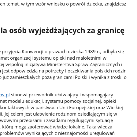
ten temat, w tym wzór wniosku o powrót dziecka, znajdziesz
la osób wyjeżdżających za granicę
ę przyjęcia Konwencji o prawach dziecka 1989 r., odbyła się
temat organizacji systemu opieki nad małoletnimi w
j wspólną inicjatywą Ministerstwa Spraw Zagranicznych i
a jest odpowiedzią na potrzeby i oczekiwania polskich rodzin
ub już zamieszkałych poza granicami Polski i wynika z troski o
ov.pl
stanowi przewodnik ułatwiający i wspomagający
emat modelu edukacji, systemu pomocy socjalnej, opieki
kontaktowych w państwach Unii Europejskiej oraz Wielkiej
gii. Jej celem jest ułatwienie rodzinom osiedlającym się w
awowymi przepisami i zasadami regulującymi sytuację
, którą mogą zaoferować władze lokalne. Taka wiedza
h problemów wynikających z nieznajomości uregulowań