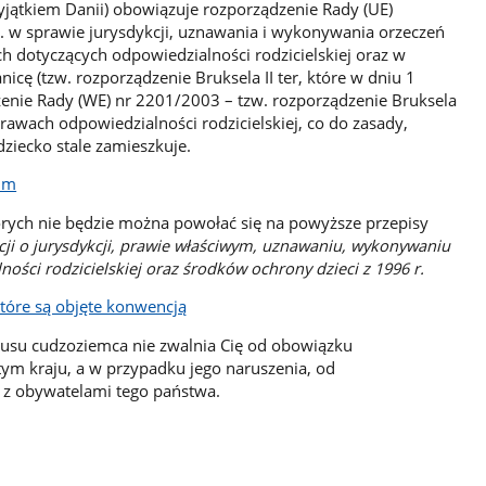
yjątkiem Danii) obowiązuje rozporządzenie Rady (UE)
. w sprawie jurysdykcji, uznawania i wykonywania orzeczeń
 dotyczących odpowiedzialności rodzicielskiej oraz w
icę (tzw. rozporządzenie Bruksela II ter, które w dniu 1
dzenie Rady (WE) nr 2201/2003 – tzw. rozporządzenie Bruksela
prawach odpowiedzialności rodzicielskiej, co do zasady,
ziecko stale zamieszkuje.
kim
rych nie będzie można powołać się na powyższe przepisy
ji o jurysdykcji, prawie właściwym, uznawaniu, wykonywaniu
ności rodzicielskiej oraz środków ochrony dzieci z 1996 r.
które są objęte konwencją
atusu cudzoziemca nie zwalnia Cię od obowiązku
ym kraju, a w przypadku jego naruszenia, od
 z obywatelami tego państwa.