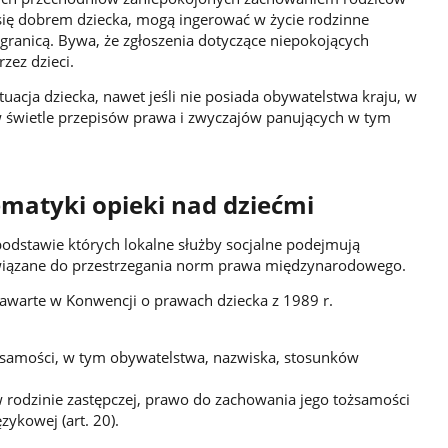
c się dobrem dziecka, mogą ingerować w życie rodzinne
 granicą. Bywa, że zgłoszenia dotyczące niepokojących
zez dzieci.
tuacja dziecka, nawet jeśli nie posiada obywatelstwa kraju, w
 świetle przepisów prawa i zwyczajów panujących w tym
ematyki opieki nad dziećmi
odstawie których lokalne służby socjalne podejmują
owiązane do przestrzegania norm prawa międzynarodowego.
awarte w Konwencji o prawach dziecka z 1989 r.
samości, w tym obywatelstwa, nazwiska, stosunków
w rodzinie zastępczej, prawo do zachowania jego tożsamości
językowej (art. 20).