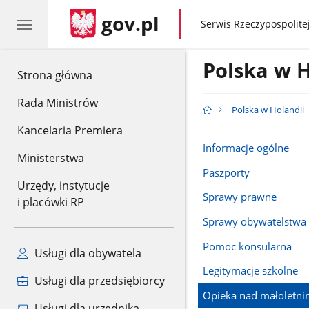
gov.pl
gov.pl
Serwis Rzeczypospolitej
Polska w H
gov.pl
Strona główna
Rada Ministrów
Polska w Holandii
Kancelaria Premiera
Informacje ogólne
Ministerstwa
Paszporty
Urzędy, instytucje
Sprawy prawne
i placówki RP
Sprawy obywatelstwa
Pomoc konsularna
Usługi dla obywatela
Legitymacje szkolne
Usługi dla przedsiębiorcy
Opieka nad małoletni
Usługi dla urzędnika