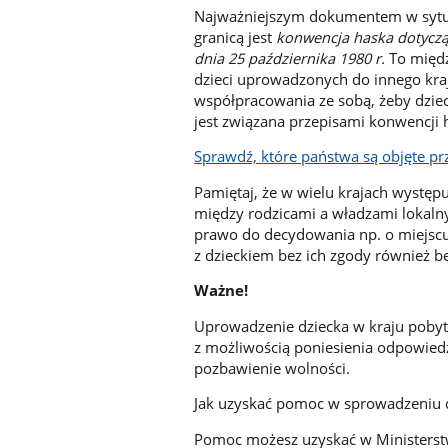
Najważniejszym dokumentem w sytua
granicą jest
konwencja haska dotyczą
dnia 25 października 1980 r.
To międ
dzieci uprowadzonych do innego kraj
współpracowania ze sobą, żeby dziec
jest związana przepisami konwencji h
Sprawdź, które państwa są objęte p
Pamiętaj, że w wielu krajach występu
między rodzicami a władzami lokalnym
prawo do decydowania np. o miejscu
z dzieckiem bez ich zgody również b
Ważne!
Uprowadzenie dziecka w kraju pobytu
z możliwością poniesienia odpowiedzi
pozbawienie wolności.
Jak uzyskać pomoc w sprowadzeniu 
Pomoc możesz uzyskać w Ministerstw