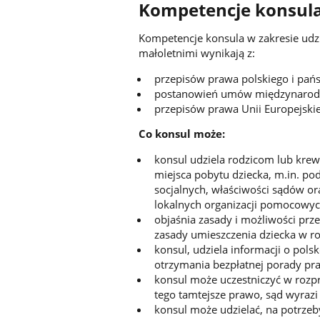
Kompetencje konsul
Kompetencje konsula w zakresie udz
małoletnimi wynikają z:
przepisów prawa polskiego i pań
postanowień umów międzynarod
przepisów prawa Unii Europejskie
Co konsul może:
konsul udziela rodzicom lub kre
miejsca pobytu dziecka, m.in. po
socjalnych, właściwości sądów or
lokalnych organizacji pomocowyc
objaśnia zasady i możliwości prze
zasady umieszczenia dziecka w ro
konsul, udziela informacji o po
otrzymania bezpłatnej porady pr
konsul może uczestniczyć w rozpr
tego tamtejsze prawo, sąd wyrazi 
konsul może udzielać, na potrzeb