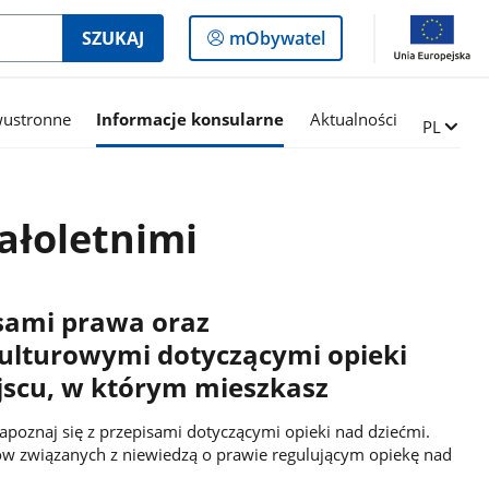
Logowanie
SZUKAJ
mObywatel
do
panelu
wustronne
Informacje konsularne
Aktualności
Zmień ję
PL
ałoletnimi
isami prawa oraz
lturowymi dotyczącymi opieki
jscu, w którym mieszkasz
zapoznaj się z przepisami dotyczącymi opieki nad dziećmi.
mów związanych z niewiedzą o prawie regulującym opiekę nad