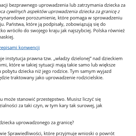
cji bezprawnego uprowadzenia lub zatrzymania dziecka za
ca cywilnych aspektów uprowadzenia dziecka za granicę z
zynarodowe porozumienie, które pomaga w sprowadzeniu
u. Państwa, które ją podpisały, zobowiązują się do
ko wróciło do swojego kraju jak najszybciej. Polska również
askiej.
rzepisami konwencji
je instytucja prawna tzw. „władzy dzielonej” nad dzieckiem
i, które w takiej sytuacji mają takie samo lub większe
 pobytu dziecka niż jego rodzice. Tym samym wyjazd
ędzie traktowany jako uprowadzenie rodzicielskie.
 może stanowić przestępstwo. Musisz liczyć się
alności za taki czyn, w tym kary tak surowej, jak
dziecka uprowadzonego za granicę?
ie Sprawiedliwości, które przyjmuje wnioski o powrót