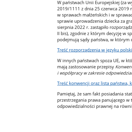
W państwach Unii Europejskiej (za w
2019/1111 z dnia 25 czerwca 2019 r
w sprawach małżeńskich i w sprawach
sprawie uprowadzenia dziecka za gran
sierpnia 2022 r. zastąpiło rozporzą
II bis), zgodnie z którym decyzję w s
podejmują sądy państwa, w którym d
Treść rozporządzenia w języku pols
W innych państwach spoza UE, w któ
mają zastosowanie przepisy
Konwenc
i współpracy w zakresie odpowiedzial
Treść konwencji oraz lista państwa, 
Pamiętaj, że sam fakt posiadania st
przestrzegania prawa panującego w t
odpowiedzialności prawnej na równi