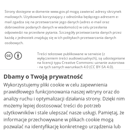
Strony dostępne w domenie www.gov.pl mogą zawierać adresy skrzynek
mailowych. Użytkownik korzystający z odnośnika będącego adresem e-
mail zgadza się na przetwarzanie jego danych (adres e-mail oraz
dobrowolnie podanych danych w wiadomości) w celu przesłania
odpowiedzi na przesłane pytania. Szczegóły przetwarzania danych przez
każdą z jednostek znajdują się w ich politykach przetwarzania danych
osobowych.
Treści tekstowe publikowane w serwisie (z
wyłączeniem treści audiowizualnych), są udostępniane
na licencji typu Creative Commons: uznanie autorstwa
- na tych samych warunkach 4.0 (CC BY-SA 4.0).
Materiały audiowizualne, w tym zdjęcia, materiały
Dbamy o Twoją prywatność
audio i wideo, są udostępniane na licencji typu
Creative Commons: uznanie autorstwa użycie
Wykorzystujemy pliki cookie w celu zapewnienia
niekomercyjne - bez utworów zależnych 4.0 (CC BY-
NC-ND 4.0), o ile nie jest to stwierdzone inaczej.
prawidłowego funkcjonowania naszej witryny oraz do
analizy ruchu i optymalizacji działania strony. Dzięki nim
możemy lepiej dostosować treści do potrzeb
użytkowników i stale ulepszać nasze usługi. Pamiętaj, że
informacje przechowywane w plikach cookie mogą
pozwalać na identyfikację konkretnego urządzenia lub