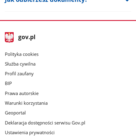
stopka
Strona
gov.pl
gov.pl
główna
gov.pl
Polityka cookies
Służba cywilna
Profil zaufany
BIP
Prawa autorskie
Warunki korzystania
Geoportal
Deklaracja dostępności serwisu Gov.pl
Ustawienia prywatności