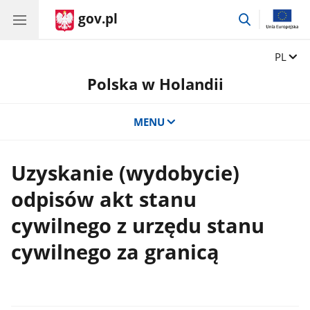
gov.pl
przejdź
do
wyszukiwar
Zmień 
PL
Polska w Holandii
MENU
Uzyskanie (wydobycie)
odpisów akt stanu
cywilnego z urzędu stanu
cywilnego za granicą