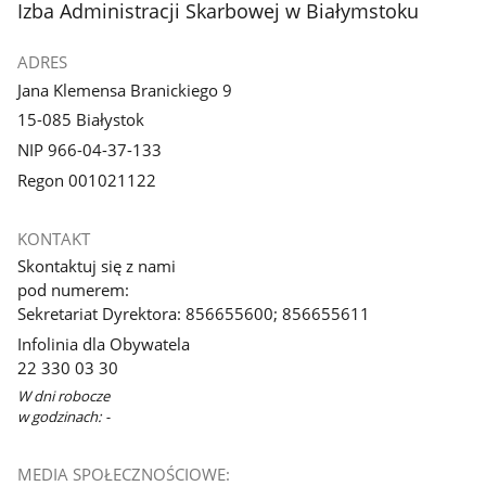
stopka
Izba Administracji Skarbowej w Białymstoku
ADRES
Jana Klemensa Branickiego 9
15-085 Białystok
NIP 966-04-37-133
Regon 001021122
KONTAKT
Skontaktuj się z nami
pod numerem:
Sekretariat Dyrektora: 856655600; 856655611
Infolinia dla Obywatela
22 330 03 30
W dni robocze
w godzinach: -
MEDIA SPOŁECZNOŚCIOWE: