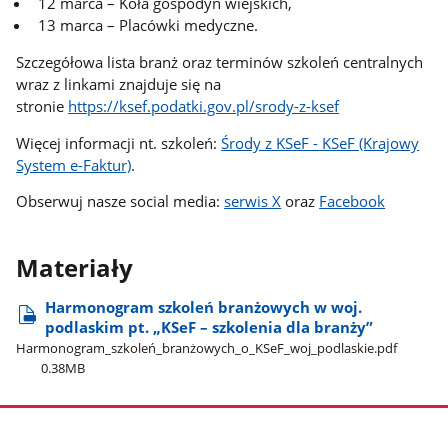
12 marca – Koła gospodyń wiejskich,
13 marca – Placówki medyczne.
Szczegółowa lista branż oraz terminów szkoleń centralnych
wraz z linkami znajduje się na
stronie
https://ksef.podatki.gov.pl/srody-z-ksef
Więcej informacji nt. szkoleń:
Środy z KSeF - KSeF (Krajowy
System e-Faktur)
.
Obserwuj nasze social media:
serwis X
oraz
Facebook
Materiały
Harmonogram szkoleń branżowych w woj.
podlaskim pt. „KSeF – szkolenia dla branży”
Harmonogram​_szkoleń​_branżowych​_o​_KSeF​_woj​_podlaskie.pdf
0.38MB