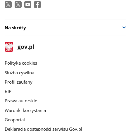
Na skróty
stopka
Strona
gov.pl
gov.pl
główna
gov.pl
Polityka cookies
Służba cywilna
Profil zaufany
BIP
Prawa autorskie
Warunki korzystania
Geoportal
Deklaracja dostępności serwisu Gov.pl