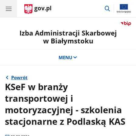
gov.pl
przejdź
do
wyszukiwar
Izba Administracji Skarbowej
w Białymstoku
MENU
Powrót
KSeF w branży
transportowej i
motoryzacyjnej - szkolenia
stacjonarne z Podlaską KAS