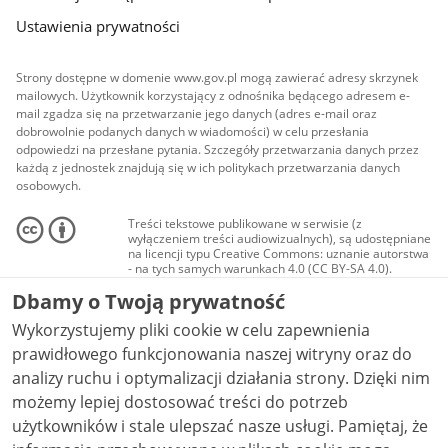
Ustawienia prywatności
Strony dostępne w domenie www.gov.pl mogą zawierać adresy skrzynek
mailowych. Użytkownik korzystający z odnośnika będącego adresem e-
mail zgadza się na przetwarzanie jego danych (adres e-mail oraz
dobrowolnie podanych danych w wiadomości) w celu przesłania
odpowiedzi na przesłane pytania. Szczegóły przetwarzania danych przez
każdą z jednostek znajdują się w ich politykach przetwarzania danych
osobowych.
Treści tekstowe publikowane w serwisie (z
wyłączeniem treści audiowizualnych), są udostępniane
na licencji typu Creative Commons: uznanie autorstwa
- na tych samych warunkach 4.0 (CC BY-SA 4.0).
Materiały audiowizualne, w tym zdjęcia, materiały
Dbamy o Twoją prywatność
audio i wideo, są udostępniane na licencji typu
Creative Commons: uznanie autorstwa użycie
Wykorzystujemy pliki cookie w celu zapewnienia
niekomercyjne - bez utworów zależnych 4.0 (CC BY-
NC-ND 4.0), o ile nie jest to stwierdzone inaczej.
prawidłowego funkcjonowania naszej witryny oraz do
analizy ruchu i optymalizacji działania strony. Dzięki nim
możemy lepiej dostosować treści do potrzeb
użytkowników i stale ulepszać nasze usługi. Pamiętaj, że