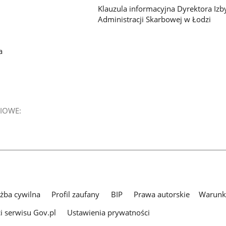
Klauzula informacyjna Dyrektora Izb
Administracji Skarbowej w Łodzi
a
IOWE:
użba cywilna
Profil zaufany
BIP
Prawa autorskie
Warunki
i serwisu Gov.pl
Ustawienia prywatności