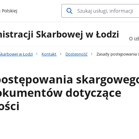
 Polskiej
istracji Skarbowej w Łodzi
O iz
 Skarbowej w Łodzi
Kontakt
Dostępność
Zasady postępowania 
postępowania skargowego
okumentów dotyczące
ości