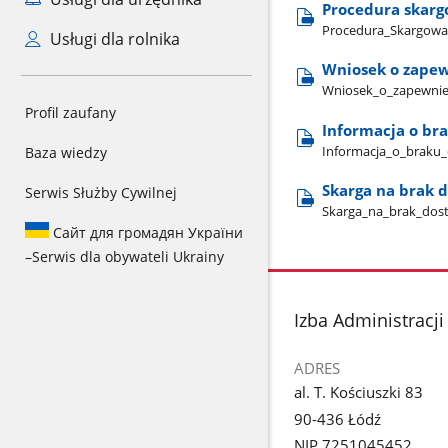
Procedura skar
Procedura​_Skargowa
Usługi dla rolnika
Wniosek o zapew
Wniosek​_o​_zapewnie
Profil zaufany
Informacja o br
Informacja​_o​_braku​
Baza wiedzy
Skarga na brak 
Serwis Służby Cywilnej
Skarga​_na​_brak​_dos
Сайт для громадян України
–
Serwis dla obywateli Ukrainy
stopka
Izba Administracj
ADRES
al. T. Kościuszki 83
90-436 Łódź
NIP 7251045452