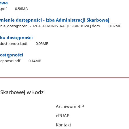
gowa
.pdf
0.56MB
nienie dostępności - Izba Administracji Skarbowej
nie​_dostępności​_-​_IZBA​_ADMINISTRACJI​_SKARBOWEJ.docx
0.02MB
aku dostępności
_dostepnosci.pdf
0.05MB
dostępności
tepnosci.pdf
0.14MB
i Skarbowej w Łodzi
Archiwum BIP
ePUAP
Kontakt