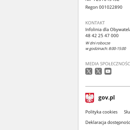
Regon 001022890
KONTAKT
Infolinia dla Obywatel
48 42 25 47 000
W dni robocze
w godzinach: 8:00-15:00
MEDIA SPOŁECZNOŚC
stopka
Strona
gov.pl
gov.pl
główna
gov.pl
Polityka cookies
Sł
Deklaracja dostępnośc