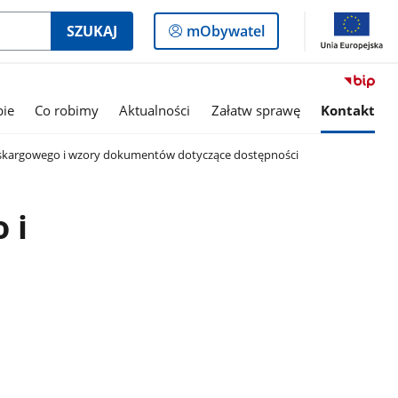
Logowanie
SZUKAJ
mObywatel
do
panelu
bie
Co robimy
Aktualności
Załatw sprawę
Kontakt
skargowego i wzory dokumentów dotyczące dostępności
 i