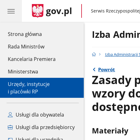
gov.pl
gov.pl
Serwis Rzeczypospolitej
Izba Admin
gov.pl
Strona główna
Rada Ministrów
Izba Administracji
Kancelaria Premiera
Powrót
Ministerstwa
Zasady 
Urzędy, instytucje
wzory d
i placówki RP
dostępn
Usługi dla obywatela
Usługi dla przedsiębiorcy
Materiały
Usługi dla urzędnika