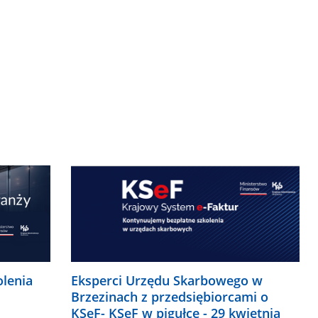
olenia
Eksperci Urzędu Skarbowego w
Brzezinach z przedsiębiorcami o
KSeF- KSeF w pigułce - 29 kwietnia