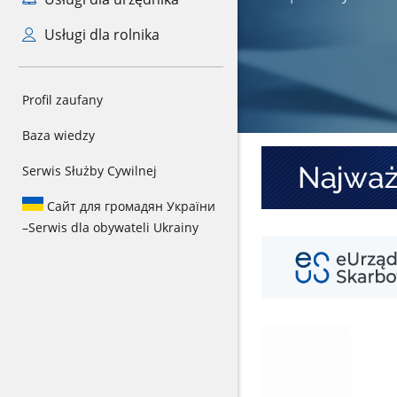
Usługi dla rolnika
Profil zaufany
Baza wiedzy
Środy
Serwis Służby Cywilnej
z
KSeF
Сайт для громадян України
–
Serwis dla obywateli Ukrainy
eUS