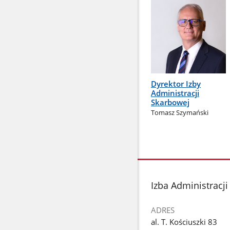
Dyrektor Izby
Administracji
Skarbowej
Tomasz Szymański
stopka
Izba Administracj
ADRES
al. T. Kościuszki 83