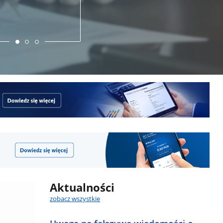
zeznanie i złóż je
wygodnie online – bez
wizyty w urzędzie.
Aktualności
zobacz wszystkie