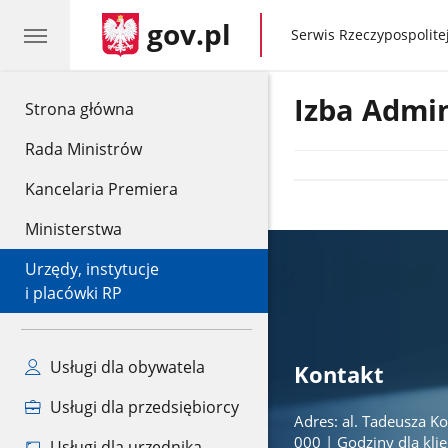
gov.pl
gov.pl
Serwis Rzeczypospolitej
Izba Admin
gov.pl
Strona główna
Rada Ministrów
Kancelaria Premiera
Ministerstwa
Urzędy, instytucje
i placówki RP
Usługi dla obywatela
Kontakt
Usługi dla przedsiębiorcy
Adres: al. Tadeusza Ko
000 | Godziny dla kli
Usługi dla urzędnika