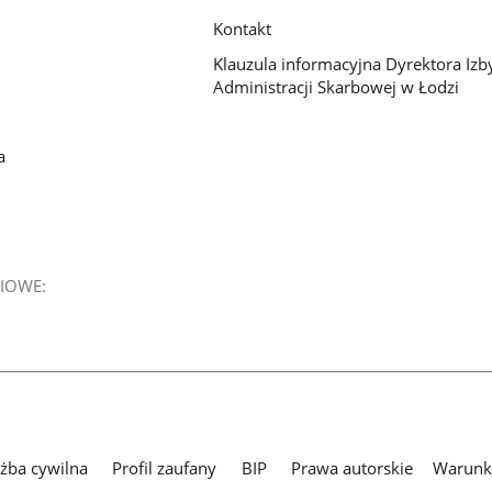
Kontakt
Klauzula informacyjna Dyrektora Izb
Administracji Skarbowej w Łodzi
a
IOWE:
użba cywilna
Profil zaufany
BIP
Prawa autorskie
Warunki