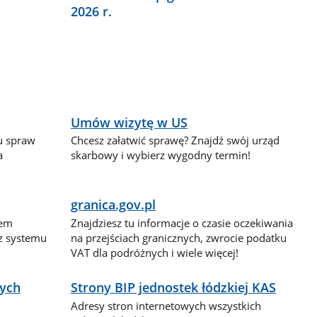
2026 r.
Umów wizytę w US
lu spraw
Chcesz załatwić sprawę? Znajdź swój urząd
a
skarbowy i wybierz wygodny termin!
granica.gov.pl
dem
Znajdziesz tu informacje o czasie oczekiwania
 z systemu
na przejściach granicznych, zwrocie podatku
VAT dla podróżnych i wiele więcej!
nych
Strony BIP jednostek łódzkiej KAS
Adresy stron internetowych wszystkich