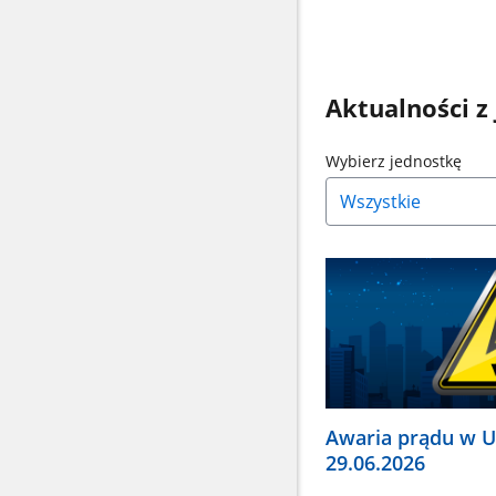
Aktualności z
Naci
Wybierz jednostkę
strz
w
dół,
aby
wybr
odpo
pozy
Dan
zakt
się
auto
Awaria prądu w 
29.06.2026