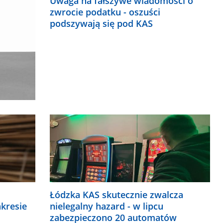
Uwaga na fałszywe wiadomości o
zwrocie podatku - oszuści
podszywają się pod KAS
Łódzka KAS skutecznie zwalcza
akresie
nielegalny hazard - w lipcu
zabezpieczono 20 automatów