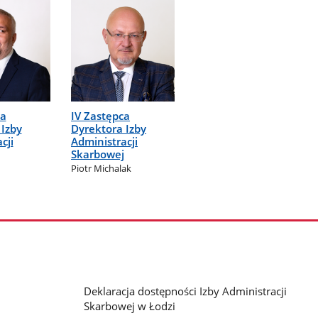
ca
IV Zastępca
 Izby
Dyrektora Izby
cji
Administracji
Skarbowej
Piotr Michalak
Deklaracja dostępności Izby Administracji
Skarbowej w Łodzi