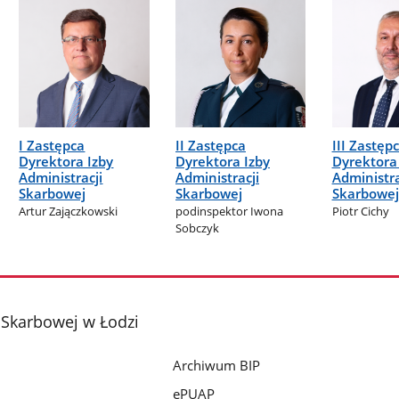
I Zastępca
II Zastępca
III Zastęp
Dyrektora Izby
Dyrektora Izby
Dyrektora
Administracji
Administracji
Administra
Skarbowej
Skarbowej
Skarbowej
Artur Zajączkowski
podinspektor Iwona
Piotr Cichy
Sobczyk
i Skarbowej w Łodzi
Archiwum BIP
ePUAP