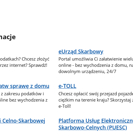
macje
eUrząd Skarbowy
podatkach? Chcesz złożyć
Portal umożliwia Ci załatwienie wie
zez internet? Sprawdź!
online - bez wychodzenia z domu, n
dowolnym urządzeniu, 24/7
ałatw sprawę z domu
e-TOLL
 z zakresu podatków i
Chcesz opłacić swój przejazd pojaz
nline bez wychodzenia z
ciężkim na terenie kraju? Skorzystaj
e-Toll!
i Celno-Skarbowej
Platforma Usług Elektronicz
Skarbowo-Celnych (PUESC)