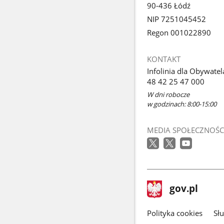
90-436 Łódź
NIP 7251045452
Regon 001022890
KONTAKT
Infolinia dla Obywatel
48 42 25 47 000
W dni robocze
w godzinach: 8:00-15:00
MEDIA SPOŁECZNOŚC
stopka
Strona
gov.pl
gov.pl
główna
gov.pl
Polityka cookies
Sł