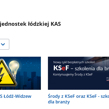
 jednostek łódzkiej KAS
śnij
ałkę
ać
wiednią
cję.
e
ualizują
matycznie.
Środy z KSeF oraz KSeF - szk
US Łódź-Widzew
dla branży