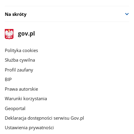
Na skróty
stopka
Strona
gov.pl
gov.pl
główna
gov.pl
Polityka cookies
Służba cywilna
Profil zaufany
BIP
Prawa autorskie
Warunki korzystania
Geoportal
Deklaracja dostępności serwisu Gov.pl
Ustawienia prywatności