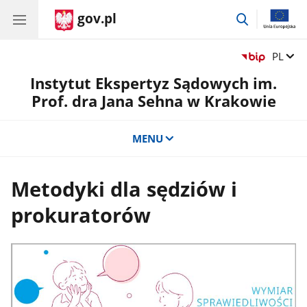
gov.pl
przejdź
do
wyszukiwar
Zmień 
PL
Instytut Ekspertyz Sądowych im.
Prof. dra Jana Sehna w Krakowie
MENU
Metodyki dla sędziów i
prokuratorów