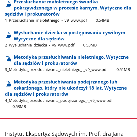
Przesłuchanie małoletniego świadka
pokrzywdzonego w procesie karnym. Wytyczne dla
sędziów i prokuratorów
1​_Przesłuchanie​_małoletniego​_-​_v9​_www.pdf
0.54MB
Wysłuchanie dziecka w postępowaniu cywilnym.
Wytyczne dla sędziów
2​_Wysłuchanie​_dziecka​_-​_v9​_www.pdf
0.53MB
Metodyka przesłuchiwania nieletniego. Wytyczne
dla sędziów i prokuratorów
3​_Metodyka​_przesłuchiwania​_nieletniego​_-​_v9​_www.pdf
0.51MB
Metodyka przesłuchiwania podejrzanego lub
oskarżonego, który nie ukończył 18 lat. Wytyczne
dla sędziów i prokuratorów
4​_Metodyka​_przesłuchiwania​_podejrzanego​_-​_v9​_www.pdf
0.53MB
stopka
Instytut Ekspertyz Sądowych im. Prof. dra Jana