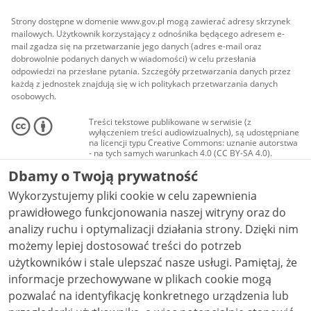
Strony dostępne w domenie www.gov.pl mogą zawierać adresy skrzynek
mailowych. Użytkownik korzystający z odnośnika będącego adresem e-
mail zgadza się na przetwarzanie jego danych (adres e-mail oraz
dobrowolnie podanych danych w wiadomości) w celu przesłania
odpowiedzi na przesłane pytania. Szczegóły przetwarzania danych przez
każdą z jednostek znajdują się w ich politykach przetwarzania danych
osobowych.
Treści tekstowe publikowane w serwisie (z
wyłączeniem treści audiowizualnych), są udostępniane
na licencji typu Creative Commons: uznanie autorstwa
- na tych samych warunkach 4.0 (CC BY-SA 4.0).
Materiały audiowizualne, w tym zdjęcia, materiały
Dbamy o Twoją prywatność
audio i wideo, są udostępniane na licencji typu
Creative Commons: uznanie autorstwa użycie
Wykorzystujemy pliki cookie w celu zapewnienia
niekomercyjne - bez utworów zależnych 4.0 (CC BY-
NC-ND 4.0), o ile nie jest to stwierdzone inaczej.
prawidłowego funkcjonowania naszej witryny oraz do
analizy ruchu i optymalizacji działania strony. Dzięki nim
możemy lepiej dostosować treści do potrzeb
użytkowników i stale ulepszać nasze usługi. Pamiętaj, że
informacje przechowywane w plikach cookie mogą
pozwalać na identyfikację konkretnego urządzenia lub